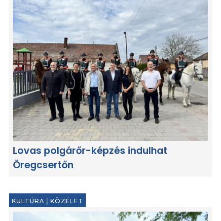
Lovas polgárőr-képzés indulhat
Öregcsertőn
KULTÚRA
|
KÖZÉLET