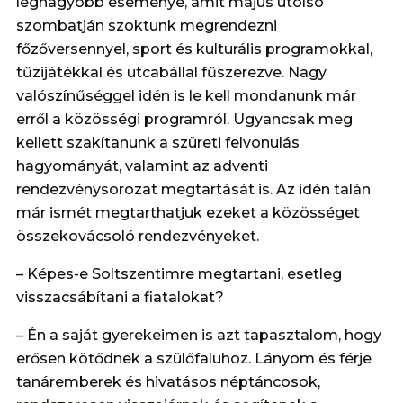
legnagyobb eseménye, amit május utolsó
szombatján szoktunk megrendezni
főzőversennyel, sport és kulturális programokkal,
tűzijátékkal és utcabállal fűszerezve. Nagy
valószínűséggel idén is le kell mondanunk már
erről a közösségi programról. Ugyancsak meg
kellett szakítanunk a szüreti felvonulás
hagyományát, valamint az adventi
rendezvénysorozat megtartását is. Az idén talán
már ismét megtarthatjuk ezeket a közösséget
összekovácsoló rendezvényeket.
– Képes-e Soltszentimre megtartani, esetleg
visszacsábítani a fiatalokat?
– Én a saját gyerekeimen is azt tapasztalom, hogy
erősen kötődnek a szülőfaluhoz. Lányom és férje
tanáremberek és hivatásos néptáncosok,