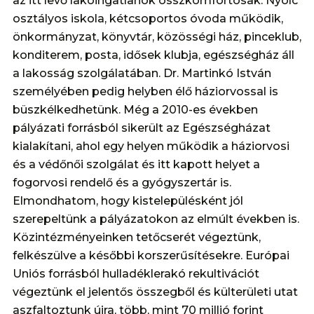
az itt levő lakóingatlanok összkomfortosak. Nyolc
osztályos iskola, kétcsoportos óvoda működik,
önkormányzat, könyvtár, közösségi ház, pinceklub,
konditerem, posta, idősek klubja, egészségház áll
a lakosság szolgálatában. Dr. Martinkó István
személyében pedig helyben élő háziorvossal is
büszkélkedhetünk. Még a 2010-es években
pályázati forrásból sikerült az Egészségházat
kialakítani, ahol egy helyen működik a háziorvosi
és a védőnői szolgálat és itt kapott helyet a
fogorvosi rendelő és a gyógyszertár is.
Elmondhatom, hogy kistelepülésként jól
szerepeltünk a pályázatokon az elmúlt években is.
Közintézményeinken tetőcserét végeztünk,
felkészülve a későbbi korszerűsítésekre. Európai
Uniós forrásból hulladéklerakó rekultivációt
végeztünk el jelentős összegből és külterületi utat
aszfaltoztunk újra, több, mint 70 millió forint