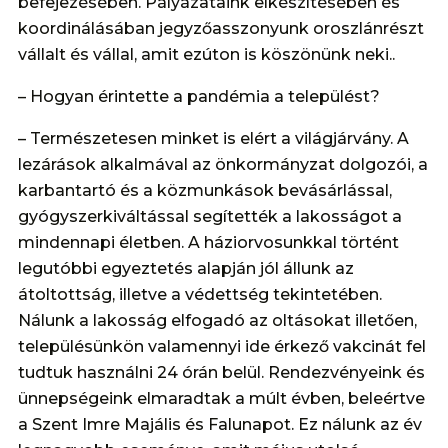
befejezésében. Pályázataink elkészítésében és
koordinálásában jegyzőasszonyunk oroszlánrészt
vállalt és vállal, amit ezúton is köszönünk neki..
– Hogyan érintette a pandémia a települést?
– Természetesen minket is elért a világjárvány. A
lezárások alkalmával az önkormányzat dolgozói, a
karbantartó és a közmunkások bevásárlással,
gyógyszerkiváltással segítették a lakosságot a
mindennapi életben. A háziorvosunkkal történt
legutóbbi egyeztetés alapján jól állunk az
átoltottság, illetve a védettség tekintetében.
Nálunk a lakosság elfogadó az oltásokat illetően,
településünkön valamennyi ide érkező vakcinát fel
tudtuk használni 24 órán belül. Rendezvényeink és
ünnepségeink elmaradtak a múlt évben, beleértve
a Szent Imre Majális és Falunapot. Ez nálunk az év