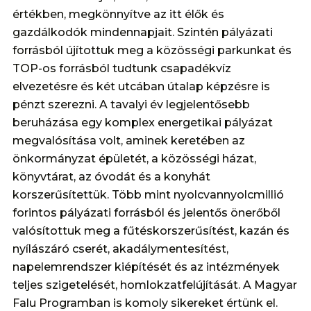
értékben, megkönnyítve az itt élők és
gazdálkodók mindennapjait. Szintén pályázati
forrásból újítottuk meg a közösségi parkunkat és
TOP-os forrásból tudtunk csapadékvíz
elvezetésre és két utcában útalap képzésre is
pénzt szerezni. A tavalyi év legjelentősebb
beruházása egy komplex energetikai pályázat
megvalósítása volt, aminek keretében az
önkormányzat épületét, a közösségi házat,
könyvtárat, az óvodát és a konyhát
korszerűsítettük. Több mint nyolcvannyolcmillió
forintos pályázati forrásból és jelentős önerőből
valósítottuk meg a fűtéskorszerűsítést, kazán és
nyílászáró cserét, akadálymentesítést,
napelemrendszer kiépítését és az intézmények
teljes szigetelését, homlokzatfelújítását. A Magyar
Falu Programban is komoly sikereket értünk el.