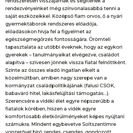
rendszeresen visszajárnak és segítenek a
rendezvényeinket még színvonalasabbá tenni a
saját eszközeikkel. Középső fiam orvos, ő a nyári
gyermektáborok rendszeres előadója,
előadásokon hívja fel a figyelmet az
egészségmegőrzés fontosságára. Örömteli
tapasztalata az utóbbi éveknek, hogy az egykori
gyerekek – tanulmányaikat elvégezve, családot
alapítva – szívesen jönnek vissza fiatal felnőttként.
Szinte az összes eladó ingatlan elkelt a
közelmúltban, amiben nagy szerepe van a
kormányzat családpolitikájának (falusi CSOK,
babaváró hitel, lakásfelújítási támogatás…).
Szerencsére a vidéki élet egyre népszerűbb a
fiatalok körében, hiszen a vidék egyre
komfortosabb életkörülményeket képes nyújtani
számukra. Mindent egybevetve Soltszentimre
vonzerővel bíró, rendes, csendes, gondozott