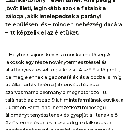
Csonka-torony néven ismer. Ami pedig a
jövőt illeti, leginkább azok a fiatalok a
zálogai, akik letelepedtek a parányi
településen, és – minden nehézség dacára
– itt képzelik el az életüket.
– Helyben sajnos kevés a munkalehetőség. A
lakosok egy része növénytermesztéssel és
állattenyésztéssel foglalkozik. A szőlő a fő profil,
de megjelennek a gabonafélék és a bodza is, míg
az állattartás terén a juhtenyésztés és a
szarvasmarha állomány a meghatározó. Itt
található az ország 9 juh mintafarmjának egyike, a
Gudmon Farm, ahol nemzetközi minőségű
állományt tenyésztenek és gyapjút állítanak elő.
Az őstermelőkön és a családi gazdálkodókon,