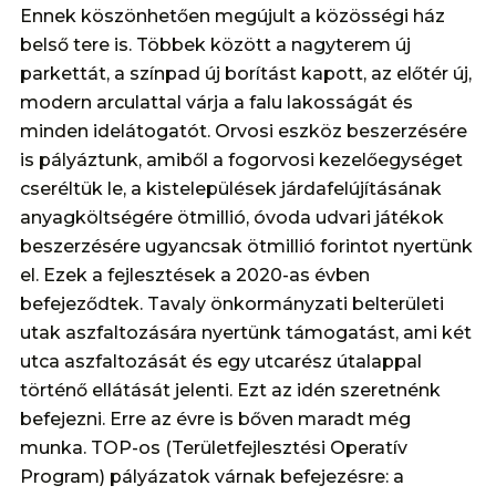
Ennek köszönhetően megújult a közösségi ház
belső tere is. Többek között a nagyterem új
parkettát, a színpad új borítást kapott, az előtér új,
modern arculattal várja a falu lakosságát és
minden idelátogatót. Orvosi eszköz beszerzésére
is pályáztunk, amiből a fogorvosi kezelőegységet
cseréltük le, a kistelepülések járdafelújításának
anyagköltségére ötmillió, óvoda udvari játékok
beszerzésére ugyancsak ötmillió forintot nyertünk
el. Ezek a fejlesztések a 2020-as évben
befejeződtek. Tavaly önkormányzati belterületi
utak aszfaltozására nyertünk támogatást, ami két
utca aszfaltozását és egy utcarész útalappal
történő ellátását jelenti. Ezt az idén szeretnénk
befejezni. Erre az évre is bőven maradt még
munka. TOP-os (Területfejlesztési Operatív
Program) pályázatok várnak befejezésre: a