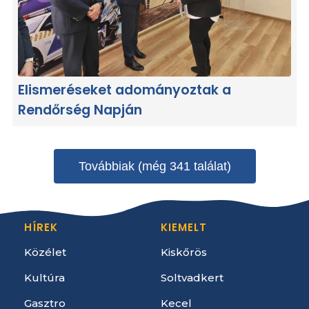
Elismeréseket adományoztak a
Rendőrség Napján
Továbbiak (még 341 találat)
HÍREK
KIEMELT
Közélet
Kiskőrös
Kultúra
Soltvadkert
Gasztro
Kecel