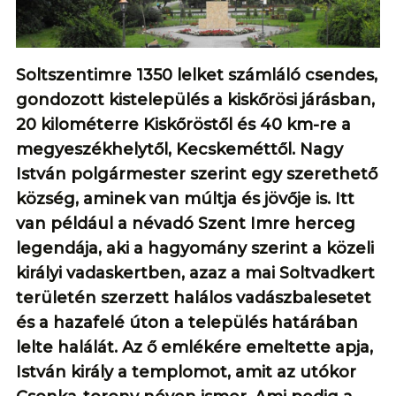
Soltszentimre 1350 lelket számláló csendes,
gondozott kistelepülés a kiskőrösi járásban,
20 kilométerre Kiskőröstől és 40 km-re a
megyeszékhelytől, Kecskeméttől. Nagy
István polgármester szerint egy szerethető
község, aminek van múltja és jövője is. Itt
van például a névadó Szent Imre herceg
legendája, aki a hagyomány szerint a közeli
királyi vadaskertben, azaz a mai Soltvadkert
területén szerzett halálos vadászbalesetet
és a hazafelé úton a település határában
lelte halálát. Az ő emlékére emeltette apja,
István király a templomot, amit az utókor