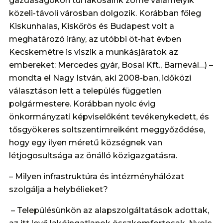
gazdaságokon túl lakosaink zöme valamelyik
közeli-távoli városban dolgozik. Korábban főleg
Kiskunhalas, Kiskőrös és Budapest volt a
meghatározó irány, az utóbbi öt-hat évben
Kecskemétre is viszik a munkásjáratok az
embereket: Mercedes gyár, Bosal Kft., Barnevál…) –
mondta el Nagy István, aki 2008-ban, időközi
választáson lett a település független
polgármestere. Korábban nyolc évig
önkormányzati képviselőként tevékenykedett, és
tősgyökeres soltszentimreiként meggyőződése,
hogy egy ilyen méretű községnek van
létjogosultsága az önálló közigazgatásra.
– Milyen infrastruktúra és intézményhálózat
szolgálja a helybélieket?
– Településünkön az alapszolgáltatások adottak,