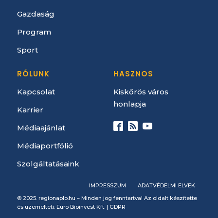
Gazdaság
Program
Sport
RÓLUNK
HASZNOS
Kapcsolat
Kiskőrös város
honlapja
Karrier
Médiaajánlat
Médiaportfólió
Szolgáltatásaink
IMPRESSZUM
ADATVÉDELMI ELVEK
© 2025. regionaplo.hu – Minden jog fenntartva! Az oldalt készítette
és üzemelteti: Euro Bioinvest Kft. |
GDPR