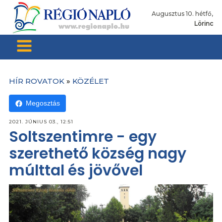
Augusztus 10. hétfő,
Lörinc
HÍR ROVATOK
»
KÖZÉLET
Megosztás
2021. JÚNIUS 03., 12:51
Soltszentimre - egy
szerethető község nagy
múlttal és jövővel