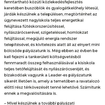
fenntartható közúti közlekedésfejlesztés
keretében buszöblök és gyalogátkelőhely létesül,
járdák készülnek a településen, megtörténhet az
úgynevezett nagyiskola teljes energetikai
felújítása fűtéskorszerűsítéssel,
nyílászárócserével, szigeteléssel, homlokzat
felújítással, megújuló energia rendszer
telepítésével, és kivitelezés alatt áll az elnyert mini
bölcsőde pályázatunk is. Még ebben az évben be
kell fejezni a tankerületi költségvetésből
fennmaradt összeg felhasználásával a kisiskola
teljes tetőfelújítását és nyílászárócseréjét, és
bizakodóak vagyunk a Leader-es pályázatunk
sikerét illetően is, amely a temetőben a ravatalozó
előtti rész térkövezését tenné lehetővé. Számítunk
ennek a megvalósítására is.
– Mivel készülnek a további pályázati