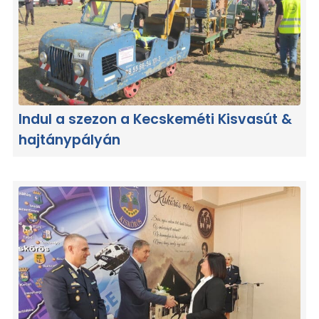
Indul a szezon a Kecskeméti Kisvasút &
hajtánypályán