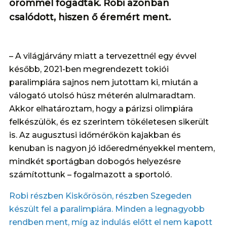
örömmel fogadtak. Robi azonban
csalódott, hiszen ő éremért ment.
– A világjárvány miatt a tervezettnél egy évvel
később, 2021-ben megrendezett tokiói
paralimpiára sajnos nem jutottam ki, miután a
válogató utolsó húsz méterén alulmaradtam.
Akkor elhatároztam, hogy a párizsi olimpiára
felkészülök, és ez szerintem tökéletesen sikerült
is. Az augusztusi időmérőkön kajakban és
kenuban is nagyon jó időeredményekkel mentem,
mindkét sportágban dobogós helyezésre
számítottunk – fogalmazott a sportoló.
Robi részben Kiskőrösön, részben Szegeden
készült fel a paralimpiára. Minden a legnagyobb
rendben ment, míg az indulás előtt el nem kapott