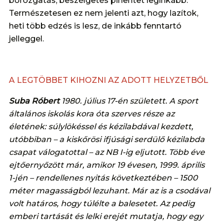
borozgatás, beszélgetés pihentet leginkább.
Természetesen ez nem jelenti azt, hogy lazítok,
heti több edzés is lesz, de inkább fenntartó
jelleggel.
A LEGTÖBBET KIHOZNI AZ ADOTT HELYZETBŐL
Suba Róbert
1980. július 17-én született. A sport
általános iskolás kora óta szerves része az
életének: súlylökéssel és kézilabdával kezdett,
utóbbiban – a kiskőrösi ifjúsági serdülő kézilabda
csapat válogatottal – az NB I-ig eljutott. Több éve
ejtőernyőzött már, amikor 19 évesen, 1999. április
1-jén – rendellenes nyitás következtében – 1500
méter magasságból lezuhant. Már az is a csodával
volt határos, hogy túlélte a balesetet. Az pedig
emberi tartását és lelki erejét mutatja, hogy egy