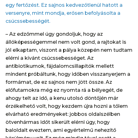
egy fertőzést. Ez sajnos kedvezőtlenül hatott a
versenyre, mint mondja, erősen befolyásolta a
csúcssebességét.
– Az edzőmmel úgy gondoljuk, hogy az
állóképességemmel nem volt gond, a rajtokat is
jól elkaptam, viszont a pálya közepén nem tudtam
elérni a kívánt csúcssebességet. Az
antibiotikumok, fájdalomcsillapítók mellett
mindent próbáltunk, hogy időben visszanyerjem a
formámat, de ez sajnos nem jött össze. Az
előfutamokra még ez nyomta rá a bélyegét, de
ahogy telt az idő, a kenu utolsó döntőjén már
érzékelhető volt, hogy kezdem újra hozni a tőlem
elvárható eredményeket: jobbos oldalszélben
ötvenhármas időt sikerült elérni úgy, hogy
baloldalt eveztem, ami egyértelmű nehezítő