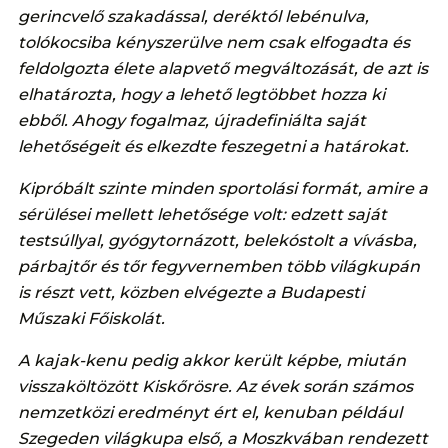
gerincvelő szakadással, deréktól lebénulva,
tolókocsiba kényszerülve nem csak elfogadta és
feldolgozta élete alapvető megváltozását, de azt is
elhatározta, hogy a lehető legtöbbet hozza ki
ebből. Ahogy fogalmaz, újradefiniálta saját
lehetőségeit és elkezdte feszegetni a határokat.
Kipróbált szinte minden sportolási formát, amire a
sérülései mellett lehetősége volt: edzett saját
testsúllyal, gyógytornázott, belekóstolt a vívásba,
párbajtőr és tőr fegyvernemben több világkupán
is részt vett, közben elvégezte a Budapesti
Műszaki Főiskolát.
A kajak-kenu pedig akkor került képbe, miután
visszaköltözött Kiskőrösre. Az évek során számos
nemzetközi eredményt ért el, kenuban például
Szegeden világkupa első, a Moszkvában rendezett