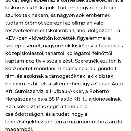
Sokat segít ebben az a tömérdek szeretet, amit a
kiskőrösiektől kapok. Tudom, hogy rengetegen
szurkoltak nekem, és nagyon sok embernek
tudtam örömöt szerezni az olimpián való
részvételemmel. Iskolámban, ahol dolgozom – a
KEVI-ben – kivetítőn követték figyelemmel a
szereplésemet, nagyon sok kiskőrösi általános és
középiskolástól, tanártól, kollégától, felnőttől
kaptam pozitív visszajelzést. Szeretnék ezúton is
köszönetet mondani mindenkinek, aki gondolt
rám, és azoknak a támogatóknak, akik bíztak
bennem és hittek a sikeremben, így a Gubán Autó
Kft. Gumiszervíz, a Hufbau-Akker, a Robertó
Horgászpark és a BS Plastic Kft. tulajdonosainak.
Ez a sok biztatás segít átlendülni a
csalódottságon, és a tudat, hogy a
lehetőségekhez mérten a maximumot hoztam ki
magamból.