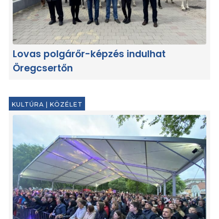
Lovas polgárőr-képzés indulhat
Öregcsertőn
KULTÚRA
|
KÖZÉLET