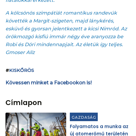
fiatalokkal érkezett.
A kölcsönös szimpátiát romantikus randevúk
követték a Margit-szigeten, majd lánykérés,
esküvő és gyorsan jelentkezett a kicsi Nimród. Az
örökmozgó kisfiú immár négy éve aranyozza be
Robi és Dóri mindennapjait. Az életük így teljes.
Gmoser Alíz
#
KISKŐRÖS
Kövessen minket a Facebookon is!
Címlapon
GAZDASÁG
Folyamatos a munka az
új atomerőmű területén