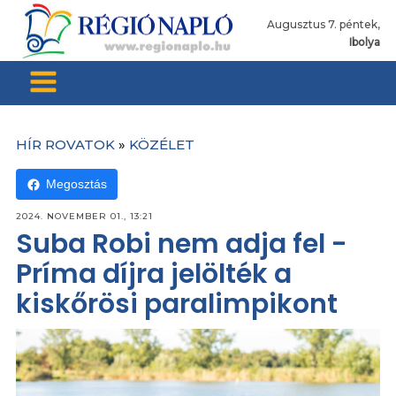
Augusztus 7. péntek,
Ibolya
HÍR ROVATOK
»
KÖZÉLET
Megosztás
2024. NOVEMBER 01., 13:21
Suba Robi nem adja fel -
Príma díjra jelölték a
kiskőrösi paralimpikont