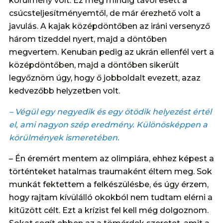
körülmény volt. Ez még mindig távol esett a
csúcsteljesítményemtől, de már érezhető volt a
javulás. A kajak középdöntőben az iráni versenyző
három tizeddel nyert, majd a döntőben
megvertem. Kenuban pedig az ukrán ellenfél vert a
középdöntőben, majd a döntőben sikerült
legyőznöm úgy, hogy ő jobboldalt evezett, azaz
kedvezőbb helyzetben volt.
– Végül egy negyedik és egy ötödik helyezést értél
el, ami nagyon szép eredmény. Különösképpen a
körülmények ismeretében.
– Én éremért mentem az olimpiára, ehhez képest a
történteket hatalmas traumaként éltem meg. Sok
munkát fektettem a felkészülésbe, és úgy érzem,
hogy rajtam kívülálló okokból nem tudtam elérni a
kitűzött célt. Ezt a krízist fel kell még dolgoznom.