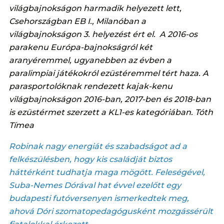
világbajnokságon harmadik helyezett lett,
Csehországban EB I., Milanóban a
világbajnokságon 3. helyezést ért el. A 2016-os
parakenu Európa-bajnokságról két
aranyéremmel, ugyanebben az évben a
paralimpiai játékokról ezüstéremmel tért haza. A
parasportolóknak rendezett kajak-kenu
világbajnokságon 2016-ban, 2017-ben és 2018-ban
is ezüstérmet szerzett a KL1-es kategóriában. Tóth
Tímea
Robinak nagy energiát és szabadságot ad a
felkészülésben, hogy kis családját biztos
háttérként tudhatja maga mögött. Feleségével,
Suba-Nemes Dórával hat évvel ezelőtt egy
budapesti futóversenyen ismerkedtek meg,
ahová Dóri szomatopedagógusként mozgássérült