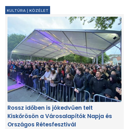
KULTÚRA
|
KÖZÉLET
Rossz időben is jókedvűen telt
Kiskőrösön a Városalapítók Napja és
Országos Rétesfesztivál