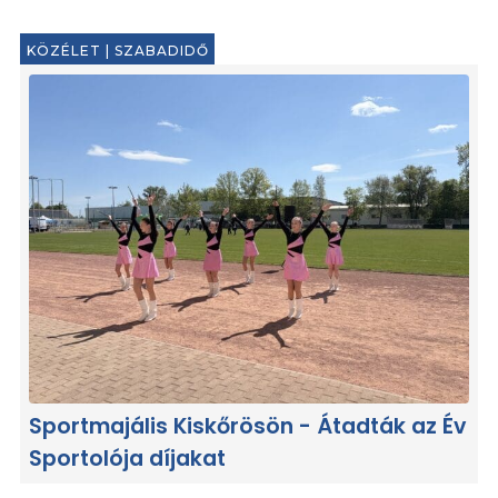
KÖZÉLET
|
SZABADIDŐ
Sportmajális Kiskőrösön - Átadták az Év
Sportolója díjakat