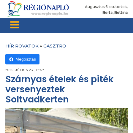
Augusztus 6. csütörtök,
Berta, Bettina
HÍR ROVATOK
»
GASZTRO
Megosztás
2025. JÚLIUS 23., 12:57
Szárnyas ételek és piték
versenyeztek
Soltvadkerten