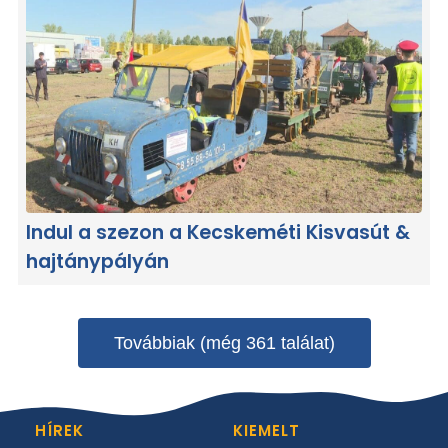
Indul a szezon a Kecskeméti Kisvasút &
hajtánypályán
Továbbiak (még 361 találat)
HÍREK
KIEMELT