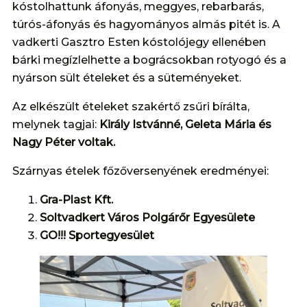
kóstolhattunk áfonyás, meggyes, rebarbarás,
túrós-áfonyás és hagyományos almás pitét is. A
vadkerti Gasztro Esten kóstolójegy ellenében
bárki megízlelhette a bográcsokban rotyogó és a
nyárson sült ételeket és a süteményeket.
Az elkészült ételeket szakértő zsűri bírálta,
melynek tagjai:
Király Istvánné, Geleta Mária és
Nagy Péter voltak.
Szárnyas ételek főzőversenyének eredményei:
Gra-Plast Kft.
Soltvadkert Város Polgárőr Egyesülete
GO!!! Sportegyesület