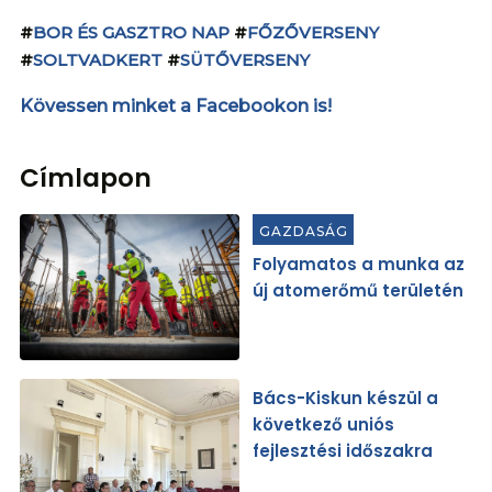
#
BOR ÉS GASZTRO NAP
#
FŐZŐVERSENY
#
SOLTVADKERT
#
SÜTŐVERSENY
Kövessen minket a Facebookon is!
Címlapon
GAZDASÁG
Folyamatos a munka az
új atomerőmű területén
Bács-Kiskun készül a
következő uniós
fejlesztési időszakra