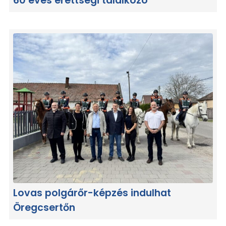
60 éves érettségi találkozó
Lovas polgárőr-képzés indulhat
Öregcsertőn