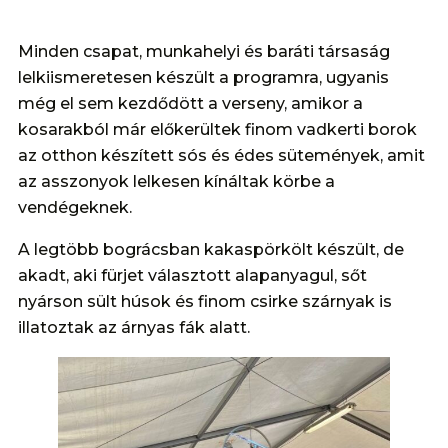
Minden csapat, munkahelyi és baráti társaság
lelkiismeretesen készült a programra, ugyanis
még el sem kezdődött a verseny, amikor a
kosarakból már előkerültek finom vadkerti borok
az otthon készített sós és édes sütemények, amit
az asszonyok lelkesen kínáltak körbe a
vendégeknek.
A legtöbb bográcsban kakaspörkölt készült, de
akadt, aki fürjet választott alapanyagul, sőt
nyárson sült húsok és finom csirke szárnyak is
illatoztak az árnyas fák alatt.