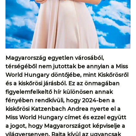
Magyarország egyetlen városából,
térségéből nem jutottak be annyian a Miss
World Hungary döntőjébe, mint Kiskőrösről
és a kiskőrösi járásból. Ez az önmagában
figyelemfelkeltő hír különösen annak
fényében rendkívüli, hogy 2024-ben a
kiskőrösi Katzenbach Andrea nyerte el a
Miss World Hungary címet és ezzel együtt
a jogot, hogy Magyarországot képviselje a
világversenyen. Rajta kívül az ugyancsak