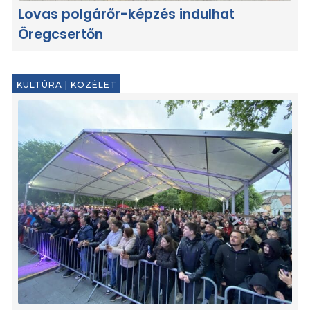
Lovas polgárőr-képzés indulhat
Öregcsertőn
KULTÚRA
|
KÖZÉLET