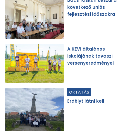
Bács-Kiskun készül a
következő uniós
fejlesztési időszakra
A KEVI általános
iskolájának tavaszi
versenyeredményei
OKTATÁS
Erdélyt látni kell