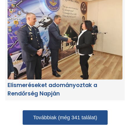
Elismeréseket adományoztak a
Rendőrség Napján
Továbbiak (még 341 találat)