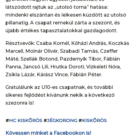
látszódott rajtuk az „utolsó torna” hatása:
mindenki elszántan és lelkesen küzdött az utolsó
pillanatig. A csapat remekül zárta a szezont, és
újabb értékes tapasztalatokkal gazdagodott.
Résztvevők: Csaba Kornél, Kőházi András, Koczkás
Marcell, Molnár Olivér, Szabadi Tamás, Czeffer
Máté, Szellák Botond, Pazdernyik Tibor, Fábián
Panna, Jancsó Lili, Hrutka Doroti, Vízkeleti Nóra,
Zsikla Lázár, Kárász Vince, Fábián Péter.
Gratulálunk az U10-es csapatnak, és további
sikeres fejlődést kívánunk nekik a következő
szezonra is!
#
HC KISKŐRÖS
#
JÉGKORONG
#
KISKŐRÖS
Kövessen minket a Facebookon is!