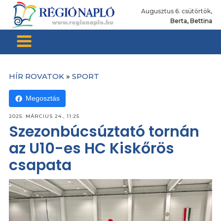
Augusztus 6. csütörtök,
Berta, Bettina
HÍR ROVATOK
»
SPORT
Megosztás
2025. MÁRCIUS 24., 11:25
Szezonbúcsúztató tornán
az U10-es HC Kiskőrös
csapata