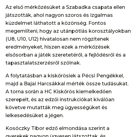
Az első mérkőzésüket a Szabadka csapata ellen
játszották, ahol nagyon szoros és izgalmas
küzdelmet láthatott a közönség. Fontos
megemlíteni, hogy az utánpótlás korosztályokban
(U8, U10, U12) hivatalosan nem rögzítenek
eredményeket, hiszen ezek a mérkőzések
elsősorban a játék szeretetéről, a fejlődésről és a
tapasztalatszerzésről szólnak.
A folytatásban a kiskőrösiek a Pécsi Pengékkel,
majd a Bajai Harcsákkal mérték össze tudásukat.
A torna során a HC Kiskőrös kiemelkedően
szerepelt, és az edzői instrukciókat kiválóan
követve mutatták meg ügyességüket és
lelkesedésüket a jégen.
Kosóczky Tibor edző elmondása szerint a
gyerekek nagyon ügyesen játszottak, és