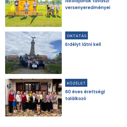
iskolájának tavaszi
versenyeredményei
OKTATÁS
Erdélyt látni kell
KÖZÉLET
60 éves érettségi
találkozó