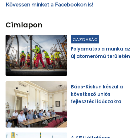
Kövessen minket a Facebookon is!
Címlapon
GAZDASÁG
Folyamatos a munka az
új atomerőmű területén
Bács-Kiskun készül a
következő uniós
fejlesztési időszakra
A KEVI általános