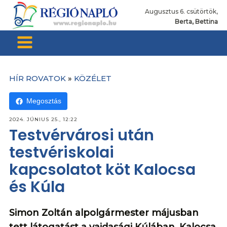
Augusztus 6. csütörtök,
Berta, Bettina
HÍR ROVATOK
»
KÖZÉLET
Megosztás
2024. JÚNIUS 25., 12:22
Testvérvárosi után
testvériskolai
kapcsolatot köt Kalocsa
és Kúla
Simon Zoltán alpolgármester májusban
tett látogatást a vajdasági Kúlában, Kalocsa