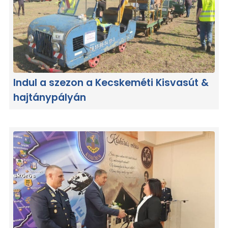
Indul a szezon a Kecskeméti Kisvasút &
hajtánypályán