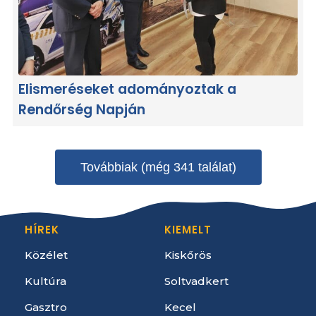
Elismeréseket adományoztak a
Rendőrség Napján
Továbbiak (még 341 találat)
HÍREK
KIEMELT
Közélet
Kiskőrös
Kultúra
Soltvadkert
Gasztro
Kecel