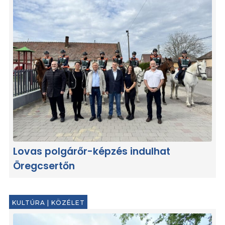
Lovas polgárőr-képzés indulhat
Öregcsertőn
KULTÚRA
|
KÖZÉLET