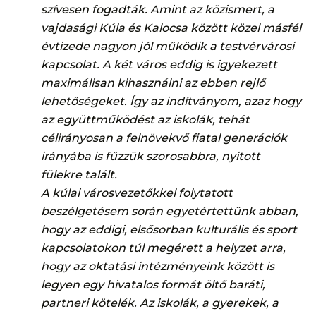
szívesen fogadták. Amint az közismert, a
vajdasági Kúla és Kalocsa között közel másfél
évtizede nagyon jól működik a testvérvárosi
kapcsolat. A két város eddig is igyekezett
maximálisan kihasználni az ebben rejlő
lehetőségeket. Így az indítványom, azaz hogy
az együttműködést az iskolák, tehát
célirányosan a felnövekvő fiatal generációk
irányába is fűzzük szorosabbra, nyitott
fülekre talált.
A kúlai városvezetőkkel folytatott
beszélgetésem során
egyetértettünk abban,
hogy
az eddigi, elsősorban kulturális és sport
kapcsolatokon túl megérett a helyzet arra,
hogy az oktatási intézményeink között is
legyen egy hivatalos formát öltő baráti,
partneri kötelék. Az iskolák, a gyerekek, a