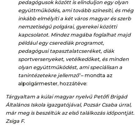
pedagógusok között is elinduljon egy olyan
együttműködés, ami tovább színesíti, és még
inkább elmélyíti a két város magyar és szerb
nemzetiségű polgárai, gyerekei közötti
kapcsolatot. Mindez magába foglalhat majd
például egy cserediák programot,
pedagógusi tapasztalatcseréket, diák
sportversenyeket, vetélkedőket, és minden
olyan együttműködést, ami speciálisan a
tanintézetekre jellemző
”– mondta az
alpolgármester, hozzátéve:
Tárgyaltam a kúlai magyar nyelvű Petőfi Brigád
Általános Iskola igazgatójával, Pozsár Csaba úrral,
már meg is beszéltük az első találkozás időpontját.
Zsiga F.