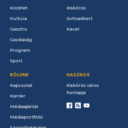
Közélet
Kiskőrös
Kultúra
Soltvadkert
Gasztro
Kecel
Gazdaság
Program
Sport
RÓLUNK
HASZNOS
Kapcsolat
Kiskőrös város
honlapja
Karrier
Médiaajánlat
Médiaportfólió
Szolgáltatásaink