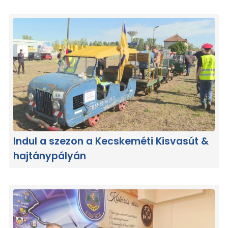
Indul a szezon a Kecskeméti Kisvasút &
hajtánypályán