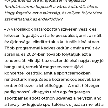
– A pandémia óta kifejezetten magasabb
fordulatszámra kapcsolt a város kulturális élete.
Hogy fogadta ezt a lakosság, és milyen folytatásra
számíthatnak az érdeklődők?
– A városlakók határozottan szívesen veszik és
lelkesen fogadják azt a felpezsdülést, amit a múlt
év újdonságai elindítottak a kulturális kínálatban.
Több programmal kedveskedtünk már a múlt év
során is, és 2024-ben tovább folytatjuk ezt a
tendenciát. Mindjárt az esztendő első napját egy jó
hangulatú, remekül megszervezett újévi
koncerttel kezdtük, amit a sportcsarnokban
rendeztünk meg, Zséda közreműködésével. Ezer
ember élt ezzel a lehetőséggel. A múlt hétvégén
pedig hosszú kihagyás után egy fergeteges
sportbálnak adott otthon ugyanez a helyszín, ahol
a tavalyi év legjobb sportolóinak díjazása mellett a