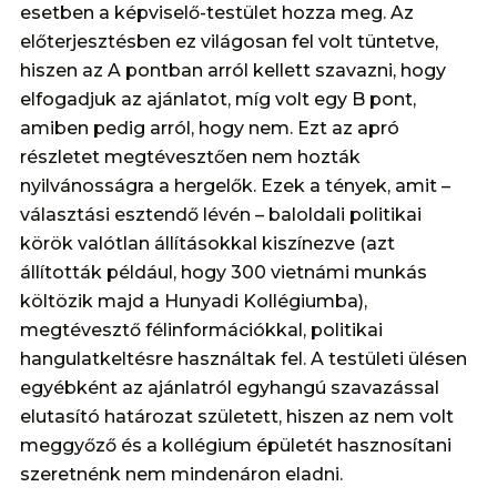
esetben a képviselő-testület hozza meg. Az
előterjesztésben ez világosan fel volt tüntetve,
hiszen az A pontban arról kellett szavazni, hogy
elfogadjuk az ajánlatot, míg volt egy B pont,
amiben pedig arról, hogy nem. Ezt az apró
részletet megtévesztően nem hozták
nyilvánosságra a hergelők. Ezek a tények, amit –
választási esztendő lévén – baloldali politikai
körök valótlan állításokkal kiszínezve (azt
állították például, hogy 300 vietnámi munkás
költözik majd a Hunyadi Kollégiumba),
megtévesztő félinformációkkal, politikai
hangulatkeltésre használtak fel. A testületi ülésen
egyébként az ajánlatról egyhangú szavazással
elutasító határozat született, hiszen az nem volt
meggyőző és a kollégium épületét hasznosítani
szeretnénk nem mindenáron eladni.