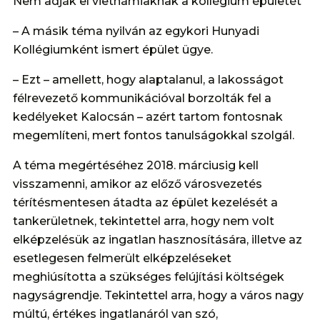
Nem adják el vietnámiaknak a kollégium épületét
– A másik téma nyilván az egykori Hunyadi
Kollégiumként ismert épület ügye.
– Ezt – amellett, hogy alaptalanul, a lakosságot
félrevezető kommunikációval borzolták fel a
kedélyeket Kalocsán – azért tartom fontosnak
megemlíteni, mert fontos tanulságokkal szolgál.
A téma megértéséhez 2018. márciusig kell
visszamenni, amikor az előző városvezetés
térítésmentesen átadta az épület kezelését a
tankerületnek, tekintettel arra, hogy nem volt
elképzelésük az ingatlan hasznosítására, illetve az
esetlegesen felmerült elképzeléseket
meghiúsította a szükséges felújítási költségek
nagyságrendje. Tekintettel arra, hogy a város nagy
múltú, értékes ingatlanáról van szó,