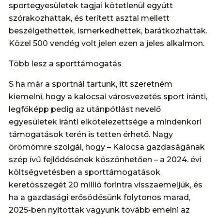
sportegyesületek tagjai kötetlenül együtt
szórakozhattak, és terített asztal mellett
beszélgethettek, ismerkedhettek, barátkozhattak.
Közel 500 vendég volt jelen ezen a jeles alkalmon.
Több lesz a sporttámogatás
S ha már a sportnál tartunk, itt szeretném
kiemelni, hogy a kalocsai városvezetés sport iránti,
legfőképp pedig az utánpótlást nevelő
egyesületek iránti elkötelezettsége a mindenkori
támogatások terén is tetten érhető. Nagy
örömömre szolgál, hogy – Kalocsa gazdaságának
szép ívű fejlődésének köszönhetően – a 2024. évi
költségvetésben a sporttámogatások
keretösszegét 20 millió forintra visszaemeljük, és
ha a gazdasági erősödésünk folytonos marad,
2025-ben nyitottak vagyunk tovább emelni az