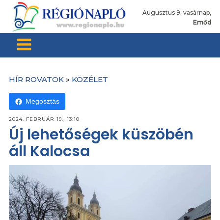
Augusztus 9. vasárnap,
Emőd
HÍR ROVATOK
»
KÖZÉLET
Megosztás
2024. FEBRUÁR 19., 13:10
Új lehetőségek küszöbén
áll Kalocsa