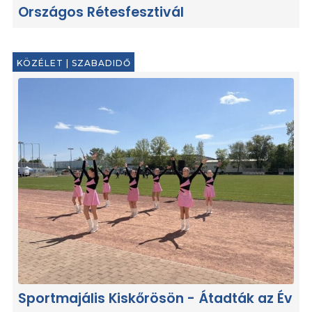
Országos Rétesfesztivál
KÖZÉLET
|
SZABADIDŐ
Sportmajális Kiskőrösön - Átadták az Év