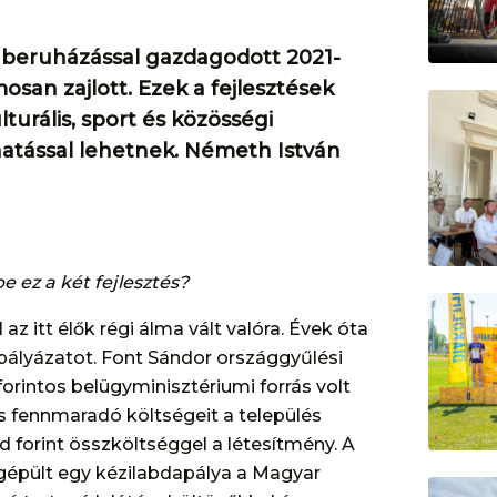
y beruházással gazdagodott 2021-
san zajlott. Ezek a fejlesztések
turális, sport és közösségi
hatással lehetnek. Németh István
e ez a két fejlesztés?
z itt élők régi álma vált valóra. Évek óta
 pályázatot. Font Sándor országgyűlési
forintos belügyminisztériumi forrás volt
 fennmaradó költségeit a település
d forint összköltséggel a létesítmény. A
épült egy kézilabdapálya a Magyar