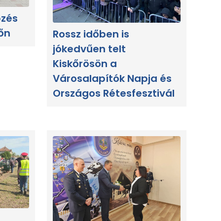
pzés
őn
Rossz időben is
jókedvűen telt
Kiskőrösön a
Városalapítók Napja és
Országos Rétesfesztivál