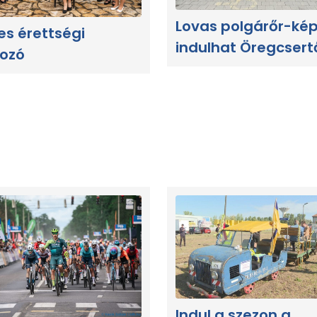
Lovas polgárőr-ké
es érettségi
indulhat Öregcsert
kozó
Indul a szezon a