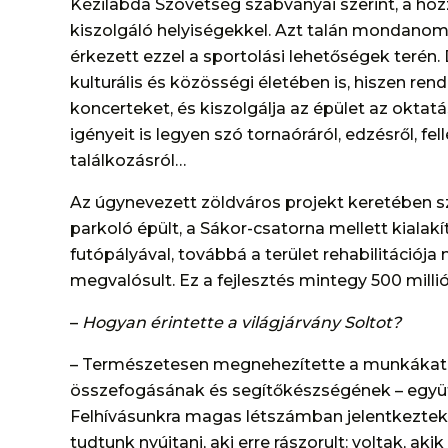
Kézilabda Szövetség szabványai szerint, a hozz
kiszolgáló helyiségekkel. Azt talán mondano
érkezett ezzel a sportolási lehetőségek terén.
kulturális és közösségi életében is, hiszen ren
koncerteket, és kiszolgálja az épület az okta
igényeit is legyen szó tornaóráról, edzésről, fe
találkozásról…
Az úgynevezett zöldváros projekt keretében s
parkoló épült, a Sákor-csatorna mellett kialakí
futópályával, továbbá a terület rehabilitációja
megvalósult. Ez a fejlesztés mintegy 500 millió
–
Hogyan érintette a világjárvány Soltot?
– Természetesen megnehezítette a munkákat, az
összefogásának és segítőkészségének – együt
Felhívásunkra magas létszámban jelentkeztek
tudtunk nyújtani, aki erre rászorult: voltak, a