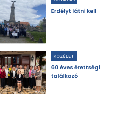
Erdélyt látni kell
KÖZÉLET
60 éves érettségi
találkozó