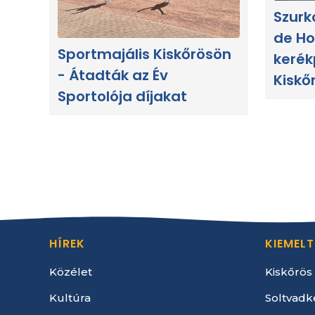
Szurk
de Ho
Sportmajális Kiskőrösön
kerék
- Átadták az Év
Kiskő
Sportolója díjakat
HÍREK
KIEMELT
Közélet
Kiskőrös
Kultúra
Soltvadk