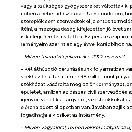
vagy a szükséges gyógyszereket váltották ki
ebben a nehéz időszakban. Úgy gondolom, ho
szereplők sem szenvedtek el jelentős termelé
ítélni, a mezőgazdaság kifejezetten jó évet zá
is kielégítően teljesítettek. Ez persze az iparű
reményeim szerint az egy évvel korábbihoz ha
–
Milyen feladatok jellemzik a 2022-es évet?
– Két áthúzódó beruházásunk folyamatban van. 
székház felújítása, amire 98 millió forint pályáz
székházat vásárolta meg az önkormányzat, ami
épületet, amiben az összes civil szerveződés s
igénybe vehetik a tárgyalót, vizesblokkokat is.
előrehaladott állapotban van. Javában zajlik 
fogadhatja a kicsiket az intézmény.
–
Milyen vágyakkal, reményekkel indítják az új 