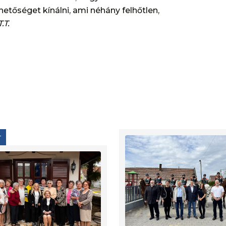
etőséget kínálni, ami néhány felhőtlen,
T.T.
T