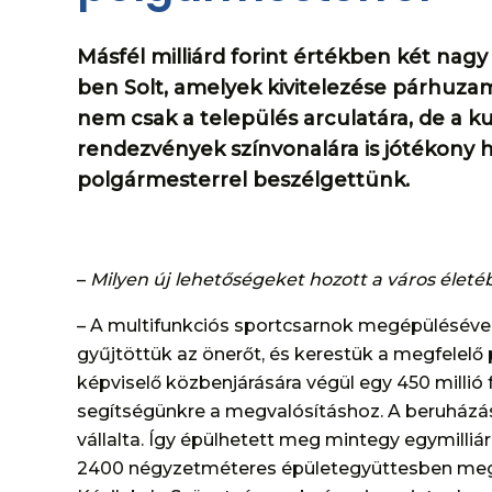
Másfél milliárd forint értékben két nag
ben Solt, amelyek kivitelezése párhuzamo
nem csak a település arculatára, de a kul
rendezvények színvonalára is jótékony 
polgármesterrel beszélgettünk.
–
Milyen új lehetőségeket hozott a város életéb
– A multifunkciós sportcsarnok megépülésével a
gyűjtöttük az önerőt, és kerestük a megfelelő
képviselő közbenjárására végül egy 450 millió 
segítségünkre a megvalósításhoz. A beruházás
vállalta. Így épülhetett meg mintegy egymilliár
2400 négyzetméteres épületegyüttesben meg