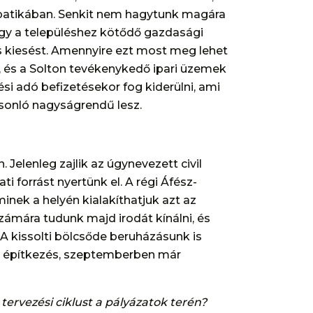
 patikában. Senkit nem hagytunk magára
gy a településhez kötődő gazdasági
s kiesést. Amennyire ezt most meg lehet
r, és a Solton tevékenykedő ipari üzemek
zési adó befizetésekor fog kiderülni, ami
sonló nagyságrendű lesz.
Jelenleg zajlik az úgynevezett civil
ati forrást nyertünk el. A régi Áfész-
nek a helyén kialakíthatjuk azt az
zámára tudunk majd irodát kínálni, és
 A kissolti bölcsőde beruházásunk is
az építkezés, szeptemberben már
tervezési ciklust a pályázatok terén?