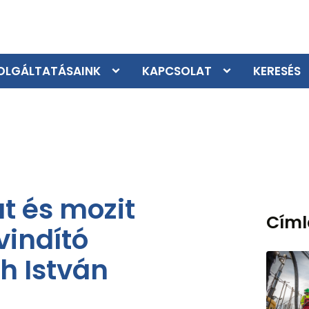
OLGÁLTATÁSAINK
KAPCSOLAT
KERESÉS
t és mozit
Cím
vindító
h István