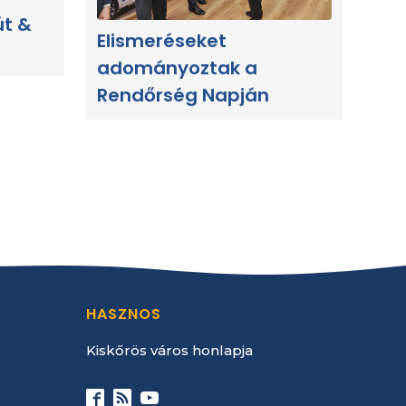
út &
Elismeréseket
adományoztak a
Rendőrség Napján
HASZNOS
Kiskőrös város honlapja