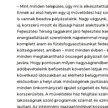
– Mint minden település, úgy mi is elkészítettü
Ennek az első helyén egy új művelődési ház sz
is vannak beadva pályázataink. Nagy vágyunk, 
új, korszerű mozit és ifjúsági házat alakítsun
Fejlesztési Térség tagjaként járó fejlesztési k
energiaellátását szeretnénk napelemmel megold
komplett áram és fűtésfogyasztásunkat fedez
költségvetést, amiben – mint minden évben – k
minden megtakarítható összeget pályázati ö
javára. Hogy pontosan milyen nagyságrendben 
adóbevételeink befizetését követően látjuk ma
következő időszakban az elérhető belügyminis
elsősorban a helyi utak minőségének javítására
minden önkormányzati épület szigetelt és felújí
korszerűsítés. A művelődési ház felújítási szá
lakosságnak szóló programok számát és színv
javítani. Az intézmény igazgatónőjével közös