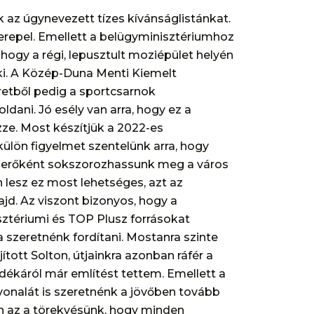
k az úgynevezett tízes kívánságlistánkat.
erepel. Emellett a belügyminisztériumhoz
hogy a régi, lepusztult moziépület helyén
k ki. A Közép-Duna Menti Kiemelt
eretből pedig a sportcsarnok
ani. Jó esély van arra, hogy ez a
ze. Most készítjük a 2022-es
ülön figyelmet szentelünk arra, hogy
nerőként sokszorozhassunk meg a város
lesz ez most lehetséges, azt az
jd. Az viszont bizonyos, hogy a
ztériumi és TOP Plusz forrásokat
 szeretnénk fordítani. Mostanra szinte
tott Solton, útjainkra azonban ráfér a
ndékáról már említést tettem. Emellett a
onalát is szeretnénk a jövőben tovább
en az a törekvésünk, hogy minden