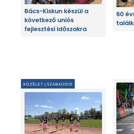
Bács-Kiskun készül a
60 év
következő uniós
talál
fejlesztési időszakra
KÖZÉLET
|
SZABADIDŐ