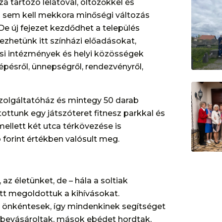
á tartozó lelátóval, öltözőkkel és
m sem kell mekkora minőségi változás
 De új fejezet kezdődhet a település
dezhetünk itt színházi előadásokat,
tási intézmények és helyi közösségek
llépésről, ünnepségről, rendezvényről,
zolgáltatóház és mintegy 50 darab
tottunk egy játszóteret fitnesz parkkal és
 mellett két utca térkövezése is
 forint értékben valósult meg.
 életünket, de – hála a soltiak
t megoldottuk a kihívásokat.
 önkéntesek, így mindenkinek segítséget
kik bevásároltak, mások ebédet hordtak,