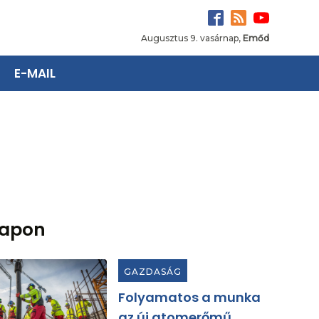
Augusztus 9. vasárnap,
Emőd
E-MAIL
lapon
GAZDASÁG
Folyamatos a munka
az új atomerőmű