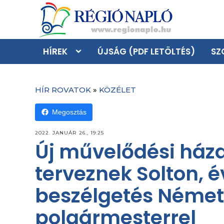
HÍREK
ÚJSÁG (PDF LETÖLTÉS)
SZ
HÍR ROVATOK
»
KÖZÉLET
Megosztás
2022. JANUÁR 26., 19:25
Új művelődési háza
terveznek Solton, é
beszélgetés Német
polgármesterrel