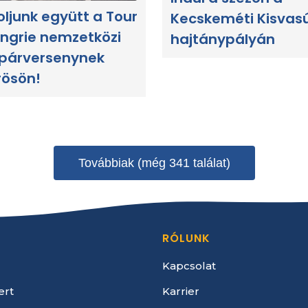
oljunk együtt a Tour
Kecskeméti Kisvas
ngrie nemzetközi
hajtánypályán
párversenynek
rösön!
Továbbiak (még 341 találat)
RÓLUNK
Kapcsolat
ert
Karrier