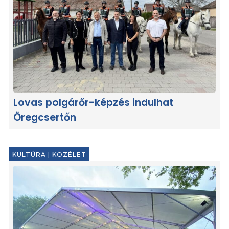
Lovas polgárőr-képzés indulhat
Öregcsertőn
KULTÚRA
|
KÖZÉLET