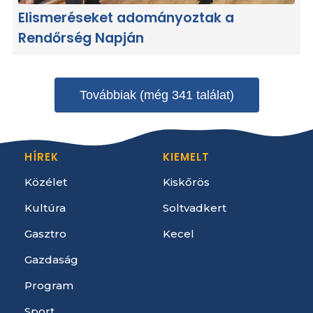
Elismeréseket adományoztak a
Rendőrség Napján
Továbbiak (még 341 találat)
HÍREK
KIEMELT
Közélet
Kiskőrös
Kultúra
Soltvadkert
Gasztro
Kecel
Gazdaság
Program
Sport