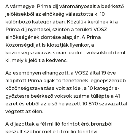
A vármegyei Prima díj várományosait a beérkező
jelölésekből az elnökség választotta ki 10
különböző kategóriában. Közülük kerülnek ki a
Prima díj nyertesei, szintén a területi VOSZ
elnökségének döntése alapján. A Prima
Közönségdíjat is kiosztják ilyenkor, a
közönségszavazás során leadott voksokból derül
ki, melyik jelölt a kedvenc.
Az eseményen elhangzott, a VOSZ által 19 éve
alapított Prima díjak történetének legnépszerűbb
közönségszavazása volt az idei, a 10 kategória-
győztesre beérkező voksok száma túllépte a 41
ezret és ebből az első helyezett 10 870 szavazattal
végzett az élen.
A díjazottak a fél millió forintot érő, bronzból
készült szobor mellé 1-1 millió forintnyi