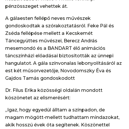
pénzösszeget vehettek át.
A gálaesten fellépő neves művészek
gondoskodtak a szórakoztatásról. Feke Pál és
Zséda fellépése mellett a Kecskemét
Táncegyüttes művészei, Berecz András
mesemondó és a BANDART élő animációs
táncszínházi előadásai biztosították az ünnepi
hangulatot. A gála színvonalas lebonyolításáról az
est két műsorvezetője, Novodomszky Éva és
Gajdos Tamás gondoskodott
Dr. Filus Erika közösségi oldalán mondott
köszönetet az elismerésért:
„Igaz, hogy egyedül álltam a színpadon, de
magam mögött-mellett tudhattam mindazokat,
akik hosszú évek óta segítenek. Köszönettel