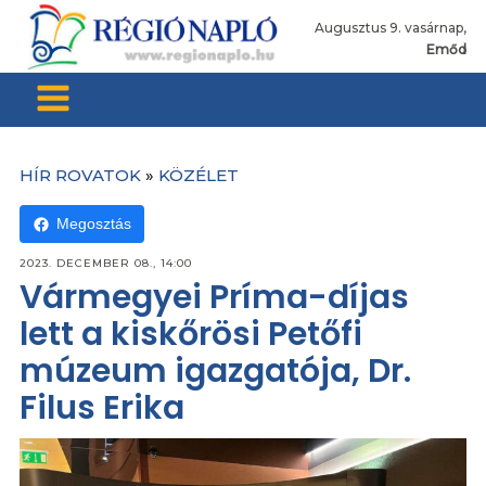
Augusztus 9. vasárnap,
Emőd
HÍR ROVATOK
»
KÖZÉLET
Megosztás
2023. DECEMBER 08., 14:00
Vármegyei Príma-díjas
lett a kiskőrösi Petőfi
múzeum igazgatója, Dr.
Filus Erika