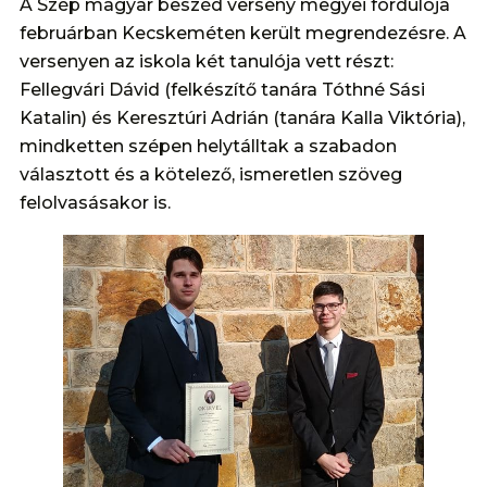
A Szép magyar beszéd verseny megyei fordulója
februárban Kecskeméten került megrendezésre. A
versenyen az iskola két tanulója vett részt:
Fellegvári Dávid (felkészítő tanára Tóthné Sási
Katalin) és Keresztúri Adrián (tanára Kalla Viktória),
mindketten szépen helytálltak a szabadon
választott és a kötelező, ismeretlen szöveg
felolvasásakor is.