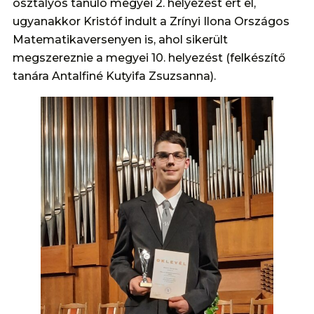
osztályos tanuló megyei 2. helyezést ért el,
ugyanakkor Kristóf indult a Zrínyi Ilona Országos
Matematikaversenyen is, ahol sikerült
megszereznie a megyei 10. helyezést (felkészítő
tanára Antalfiné Kutyifa Zsuzsanna).