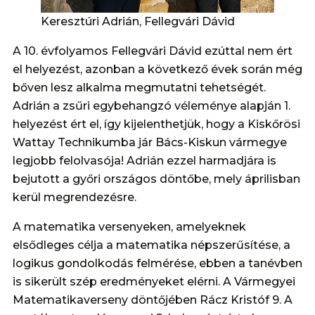
Keresztúri Adrián, Fellegvári Dávid
A 10. évfolyamos Fellegvári Dávid ezúttal nem ért
el helyezést, azonban a következő évek során még
bőven lesz alkalma megmutatni tehetségét.
Adrián a zsűri egybehangzó véleménye alapján 1.
helyezést ért el, így kijelenthetjük, hogy a Kiskőrösi
Wattay Technikumba jár Bács-Kiskun vármegye
legjobb felolvasója! Adrián ezzel harmadjára is
bejutott a győri országos döntőbe, mely áprilisban
kerül megrendezésre.
A matematika versenyeken, amelyeknek
elsődleges célja a matematika népszerűsítése, a
logikus gondolkodás felmérése, ebben a tanévben
is sikerült szép eredményeket elérni. A Vármegyei
Matematikaverseny döntőjében Rácz Kristóf 9. A