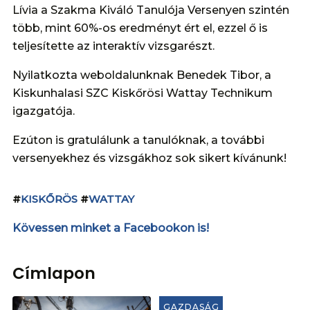
Lívia a Szakma Kiváló Tanulója Versenyen szintén
több, mint 60%-os eredményt ért el, ezzel ő is
teljesítette az interaktív vizsgarészt.
Nyilatkozta weboldalunknak Benedek Tibor, a
Kiskunhalasi SZC Kiskőrösi Wattay Technikum
igazgatója.
Ezúton is gratulálunk a tanulóknak, a további
versenyekhez és vizsgákhoz sok sikert kívánunk!
#
KISKŐRÖS
#
WATTAY
Kövessen minket a Facebookon is!
Címlapon
GAZDASÁG