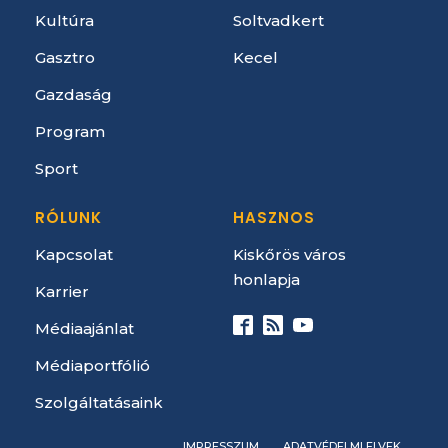
Kultúra
Soltvadkert
Gasztro
Kecel
Gazdaság
Program
Sport
RÓLUNK
HASZNOS
Kapcsolat
Kiskőrös város
honlapja
Karrier
Médiaajánlat
Médiaportfólió
Szolgáltatásaink
IMPRESSZUM
ADATVÉDELMI ELVEK