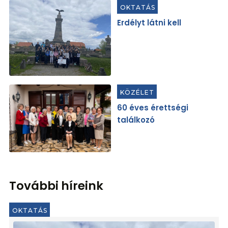
OKTATÁS
Erdélyt látni kell
KÖZÉLET
60 éves érettségi
találkozó
További híreink
OKTATÁS