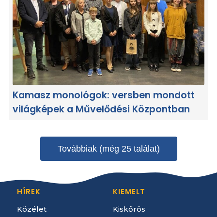
Kamasz monológok: versben mondott
világképek a Művelődési Központban
Továbbiak (még 25 találat)
HÍREK
KIEMELT
Közélet
Kiskőrös