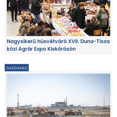
Nagysikerű húsvétváró XVII. Duna-Tisza
közi Agrár Expo Kiskőrösön
GAZDASÁG