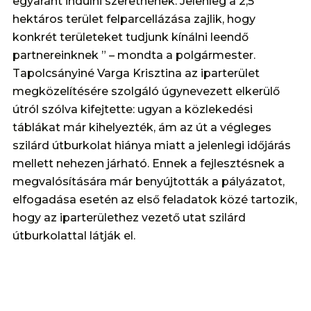
egyaránt indulni szeretnének. Jelenleg a 2,5
hektáros terület felparcellázása zajlik, hogy
konkrét területeket tudjunk kínálni leendő
partnereinknek ” – mondta a polgármester.
Tapolcsányiné Varga Krisztina az iparterület
megközelítésére szolgáló úgynevezett elkerülő
útról szólva kifejtette: ugyan a közlekedési
táblákat már kihelyezték, ám az út a végleges
szilárd útburkolat hiánya miatt a jelenlegi időjárás
mellett nehezen járható. Ennek a fejlesztésnek a
megvalósítására már benyújtották a pályázatot,
elfogadása esetén az első feladatok közé tartozik,
hogy az iparterülethez vezető utat szilárd
útburkolattal látják el.