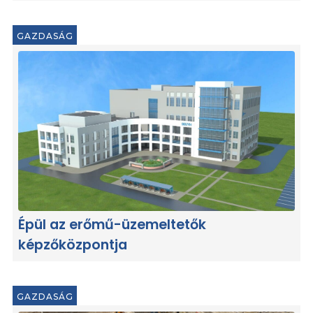
GAZDASÁG
Épül az erőmű-üzemeltetők
képzőközpontja
GAZDASÁG