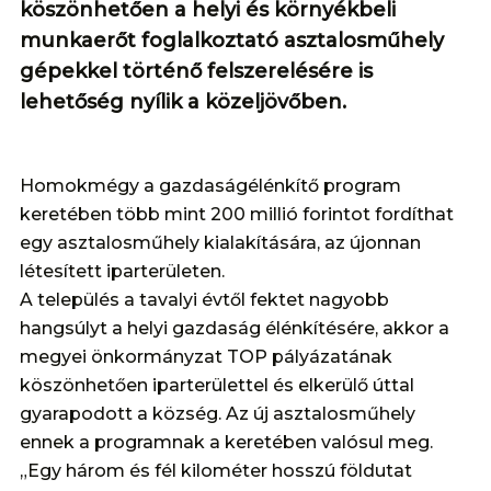
köszönhetően a helyi és környékbeli
munkaerőt foglalkoztató asztalosműhely
gépekkel történő felszerelésére is
lehetőség nyílik a közeljövőben.
Homokmégy a gazdaságélénkítő program
keretében több mint 200 millió forintot fordíthat
egy asztalosműhely kialakítására, az újonnan
létesített iparterületen.
A település a tavalyi évtől fektet nagyobb
hangsúlyt a helyi gazdaság élénkítésére, akkor a
megyei önkormányzat TOP pályázatának
köszönhetően iparterülettel és elkerülő úttal
gyarapodott a község. Az új asztalosműhely
ennek a programnak a keretében valósul meg.
„Egy három és fél kilométer hosszú földutat