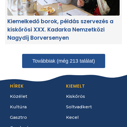
Kiemelkedő borok, példás szervezés a
kiskőrösi XXX. Kadarka Nemzetközi
Nagydíj Borversenyen
Továbbiak (még 213 találat)
HÍREK
KIEMELT
Közélet
Kiskőrös
Kultúra
Soltvadkert
Gasztro
Kecel