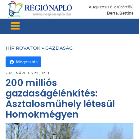
Augusztus 6. csütörtök,
Berta, Bettina
HÍR ROVATOK
»
GAZDASÁG
Megosztás
2021. MÁRCIUS 22., 12:11
200 milliós
gazdaságélénkítés:
Asztalosműhely létesül
Homokmégyen