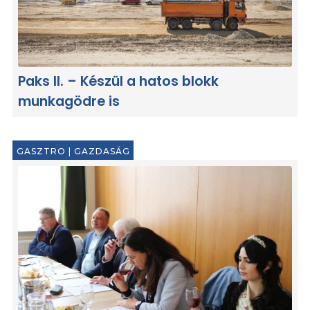
Paks II. – Készül a hatos blokk
munkagödre is
GASZTRO
|
GAZDASÁG