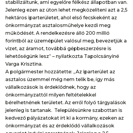
stabilizáltunk, ami egyelőre félkész állapotban van.
Jelenleg ezen az úton lehet megközelíteni azt a 2,5
hektáros iparterületet, ahol első fecskeként az
önkormányzat asztalosműhelye kezdi meg
működését. A rendelkezésre álló 200 millió
forintból az üzemépület valósul meg, bevezetjük a
vizet, az áramot, továbbá gépbeszerzésre is
lehetőségünk lesz” – nyilatkozta Tapolcsányiné
Varga Krisztina.
A polgármester hozzátette: „Az iparterület az
asztalos üzemmel még nem telik be, így más
vállalkozások is érdeklődnek, hogy az
önkormányzattól milyen feltételekkel
bérelhetnének területet. Az erről folyó tárgyalások
jelenleg is tartanak. Településünkre szabottan is
kedvező pályázatokat írt ki a kormány, ezeken az
önkormányzat és az érdeklődő vállalkozások