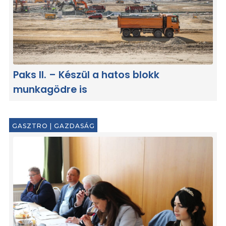
Paks II. – Készül a hatos blokk
munkagödre is
GASZTRO
|
GAZDASÁG