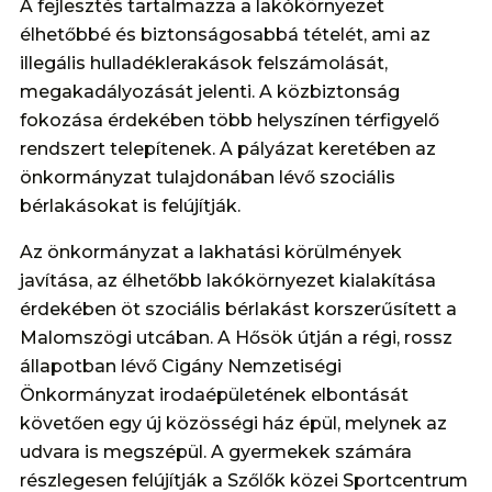
A fejlesztés tartalmazza a lakókörnyezet
élhetőbbé és biztonságosabbá tételét, ami az
illegális hulladéklerakások felszámolását,
megakadályozását jelenti. A közbiztonság
fokozása érdekében több helyszínen térfigyelő
rendszert telepítenek. A pályázat keretében az
önkormányzat tulajdonában lévő szociális
bérlakásokat is felújítják.
Az önkormányzat a lakhatási körülmények
javítása, az élhetőbb lakókörnyezet kialakítása
érdekében öt szociális bérlakást korszerűsített a
Malomszögi utcában. A Hősök útján a régi, rossz
állapotban lévő Cigány Nemzetiségi
Önkormányzat irodaépületének elbontását
követően egy új közösségi ház épül, melynek az
udvara is megszépül. A gyermekek számára
részlegesen felújítják a Szőlők közei Sportcentrum