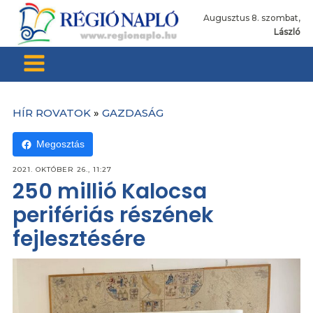
Augusztus 8. szombat,
László
HÍR ROVATOK
»
GAZDASÁG
Megosztás
2021. OKTÓBER 26., 11:27
250 millió Kalocsa
perifériás részének
fejlesztésére