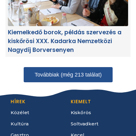
Kiemelkedő borok, példás szervezés a
kiskőrösi XXX. Kadarka Nemzetközi
Nagydíj Borversenyen
Továbbiak (még 213 találat)
HÍREK
KIEMELT
Közélet
Kiskőrös
Kultúra
Soltvadkert
Gasztro
Kecel