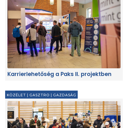
Karrierlehetőség a Paks II. projektben
KÖZÉLET
|
GASZTRO
|
GAZDASÁG