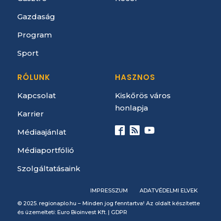
Gazdaság
Program
Sport
RÓLUNK
HASZNOS
Kapcsolat
Kiskőrös város
honlapja
Karrier
Médiaajánlat
Médiaportfólió
Szolgáltatásaink
IMPRESSZUM
ADATVÉDELMI ELVEK
© 2025. regionaplo.hu – Minden jog fenntartva! Az oldalt készítette
és üzemelteti: Euro Bioinvest Kft. |
GDPR