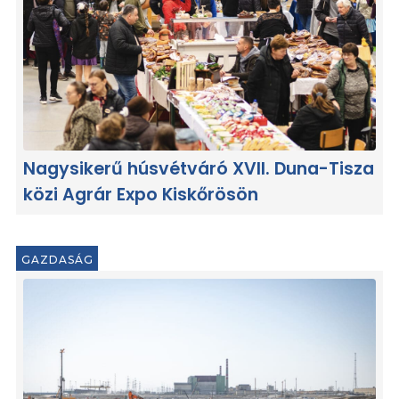
Nagysikerű húsvétváró XVII. Duna-Tisza
közi Agrár Expo Kiskőrösön
GAZDASÁG