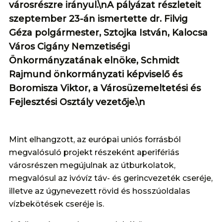
városrészre irányul.\nA pályázat részleteit
szeptember 23-án ismertette dr. Filvig
Géza polgármester, Sztojka István, Kalocsa
Város Cigány Nemzetiségi
Önkormányzatának elnöke, Schmidt
Rajmund önkormányzati képviselő és
Boromisza Viktor, a Városüzemeltetési és
Fejlesztési Osztály vezetője.\n
Mint elhangzott, az európai uniós forrásból
megvalósuló projekt részeként aperifériás
városrészen megújulnak az útburkolatok,
megvalósul az ivóvíz táv- és gerincvezeték cseréje,
illetve az úgynevezett rövid és hosszúoldalas
vízbekötések cseréje is.