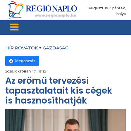
Augusztus 7. péntek,
Ibolya
HÍR ROVATOK
»
GAZDASÁG
Megosztás
2025. OKTÓBER 17., 13:12
Az erőmű tervezési
tapasztalatait kis cégek
is hasznosíthatják