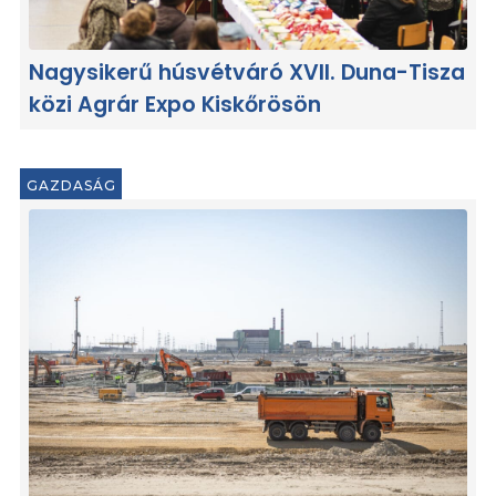
Nagysikerű húsvétváró XVII. Duna-Tisza
közi Agrár Expo Kiskőrösön
GAZDASÁG