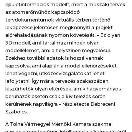
épületinformációs modellt, mert a műszaki tervek,
az atomerőműhöz kapcsolódó
tervdokumentumok virtuális térben történő
leképezése jelentősen megkönnyíti a projekt
előrehaladásának nyomon követését. – Ez olyan
3D modell, ami tartalmaz minden olyan
modellelemet, ami a helyszínen megvalósul.
Ezekhez további adatok is hozzá vannak
kapcsolva, ami alapján a modellellenőrzéseket
lehet végezni, ütközésvizsgálatokat lehet
lefolytatni. Így már a tervezés szakaszában
kiszűrhetők olyan eltérések, amik hagyományos
beruházás esetén csak a kivitelezés során
kerülnének napvilágra – részletezte Debreceni
Szabolcs.
A Tolna Vármegyei Mérnöki Kamara szakmai
napján a mesterséges intelligencia alkalmazásáról