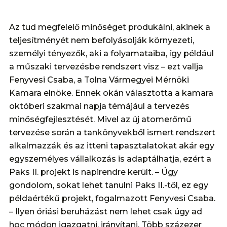
Az tud megfelelő minőséget produkálni, akinek a
teljesítményét nem befolyásolják környezeti,
személyi tényezők, aki a folyamataiba, így például
a műszaki tervezésbe rendszert visz – ezt vallja
Fenyvesi Csaba, a Tolna Vármegyei Mérnöki
Kamara elnöke. Ennek okán választotta a kamara
októberi szakmai napja témájául a tervezés
minőségfejlesztését. Mivel az új atomerőmű
tervezése során a tankönyvekből ismert rendszert
alkalmazzák és az itteni tapasztalatokat akár egy
egyszemélyes vállalkozás is adaptálhatja, ezért a
Paks II. projekt is napirendre került. – Úgy
gondolom, sokat lehet tanulni Paks II.-től, ez egy
példaértékű projekt, fogalmazott Fenyvesi Csaba.
– Ilyen óriási beruházást nem lehet csak úgy ad
hoc módon igazgatni, irányítani. Több százezer