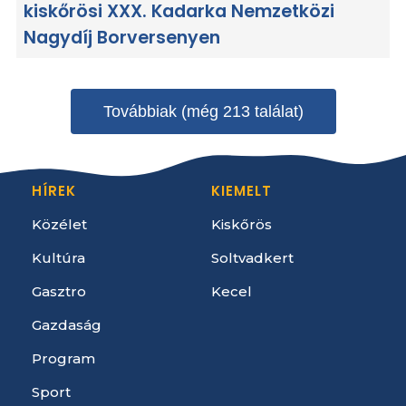
kiskőrösi XXX. Kadarka Nemzetközi
Nagydíj Borversenyen
Továbbiak (még 213 találat)
HÍREK
KIEMELT
Közélet
Kiskőrös
Kultúra
Soltvadkert
Gasztro
Kecel
Gazdaság
Program
Sport