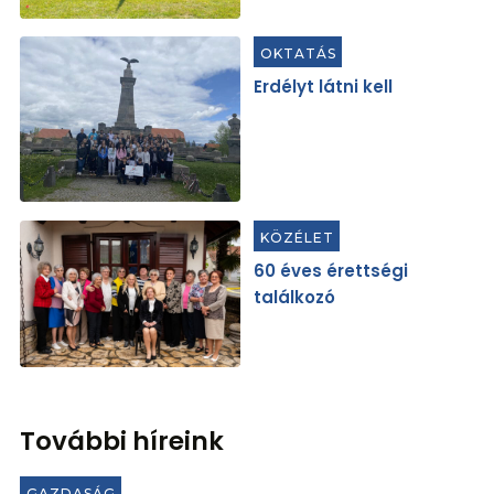
OKTATÁS
Erdélyt látni kell
KÖZÉLET
60 éves érettségi
találkozó
További híreink
GAZDASÁG