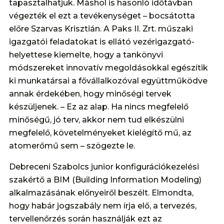
tapasztalhatjuk. Máshol is hasonló időtávban
végezték el ezt a tevékenységet – bocsátotta
előre Szarvas Krisztián. A Paks II. Zrt. műszaki
igazgatói feladatokat is ellátó vezérigazgató-
helyettese kiemelte, hogy a tankönyvi
módszereket innovatív megoldásokkal egészítik
ki munkatársai a fővállalkozóval együttműködve
annak érdekében, hogy minőségi tervek
készüljenek. – Ez az alap. Ha nincs megfelelő
minőségű, jó terv, akkor nem tud elkészülni
megfelelő, követelményeket kielégítő mű, az
atomerőmű sem – szögezte le.
Debreceni Szabolcs junior konfigurációkezelési
szakértő a BIM (Building Information Modeling)
alkalmazásának előnyeiről beszélt. Elmondta,
hogy habár jogszabály nem írja elő, a tervezés,
tervellenőrzés során használják ezt az