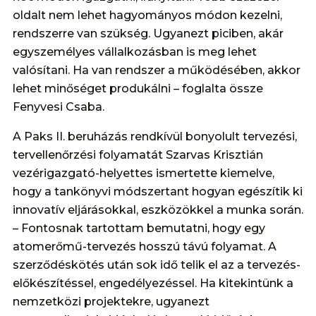
oldalt nem lehet hagyományos módon kezelni,
rendszerre van szükség. Ugyanezt piciben, akár
egyszemélyes vállalkozásban is meg lehet
valósítani. Ha van rendszer a működésében, akkor
lehet minőséget produkálni – foglalta össze
Fenyvesi Csaba.
A Paks II. beruházás rendkívül bonyolult tervezési,
tervellenőrzési folyamatát Szarvas Krisztián
vezérigazgató-helyettes ismertette kiemelve,
hogy a tankönyvi módszertant hogyan egészítik ki
innovatív eljárásokkal, eszközökkel a munka során.
– Fontosnak tartottam bemutatni, hogy egy
atomerőmű-tervezés hosszú távú folyamat. A
szerződéskötés után sok idő telik el az a tervezés-
előkészítéssel, engedélyezéssel. Ha kitekintünk a
nemzetközi projektekre, ugyanezt