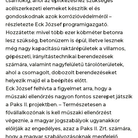
csarnokig, ahol az építkezéshez szükséges
acélszerkezeti elemeket készítik el és
gondoskodnak azok korrózióvédelméről –
részletezte Eck József programigazgató.
Hozzátette: mivel több ezer köbméter betonra
lesz szükség, betonüzem is épül, illetve lesznek
még nagy kapacitású raktárépületek a villamos,
gépészeti, irányítástechnikai berendezések
számára, valamint nagyfelületű tárolóterületek,
ahol a csomagolt, dobozolt berendezéseket
helyezik majd el a beépítés előtt.
Eck József felhívta a figyelmet arra, hogy a
műszaki ellenőrzés nagyon fontos szerepet játszik
a Paks II. projektben. – Természetesen a
fővállalkozónak is kell műszaki ellenőrzést
végeznie, a magyar jogszabályok ugyanakkor
előírják az engedélyes, azaz a Paks II. Zrt. számára,
hogy a magyar szabályozásoknak megfelelő