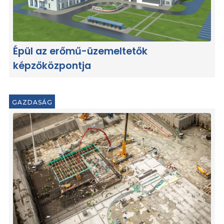
Épül az erőmű-üzemeltetők
képzőközpontja
GAZDASÁG