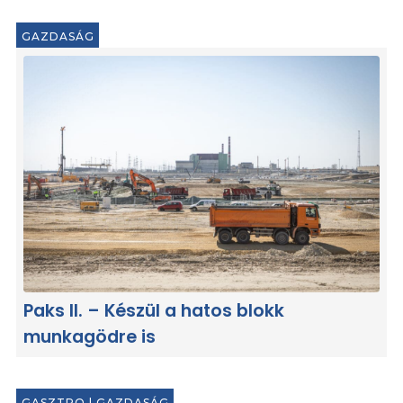
GAZDASÁG
Paks II. – Készül a hatos blokk
munkagödre is
GASZTRO
|
GAZDASÁG