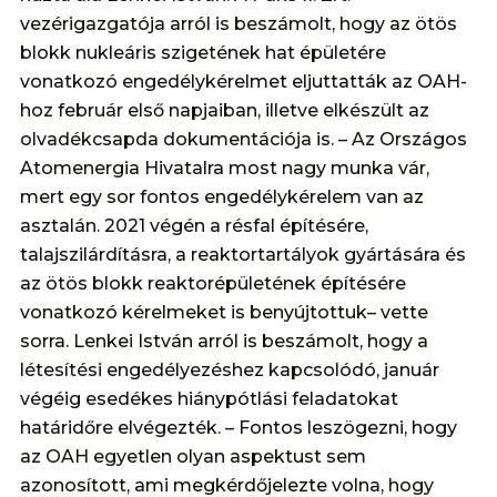
vezérigazgatója arról is beszámolt, hogy az ötös
blokk nukleáris szigetének hat épületére
vonatkozó engedélykérelmet eljuttatták az OAH-
hoz február első napjaiban, illetve elkészült az
olvadékcsapda dokumentációja is. – Az Országos
Atomenergia Hivatalra most nagy munka vár,
mert egy sor fontos engedélykérelem van az
asztalán. 2021 végén a résfal építésére,
talajszilárdításra, a reaktortartályok gyártására és
az ötös blokk reaktorépületének építésére
vonatkozó kérelmeket is benyújtottuk– vette
sorra. Lenkei István arról is beszámolt, hogy a
létesítési engedélyezéshez kapcsolódó, január
végéig esedékes hiánypótlási feladatokat
határidőre elvégezték. – Fontos leszögezni, hogy
az OAH egyetlen olyan aspektust sem
azonosított, ami megkérdőjelezte volna, hogy