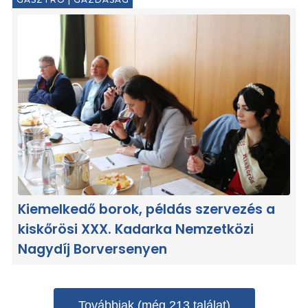
Kiemelkedő borok, példás szervezés a
kiskőrösi XXX. Kadarka Nemzetközi
Nagydíj Borversenyen
Továbbiak (még 213 találat)