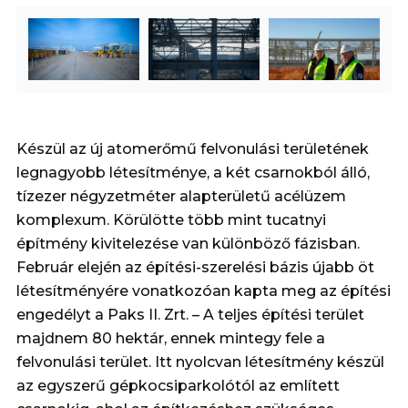
Készül az új atomerőmű felvonulási területének
legnagyobb létesítménye, a két csarnokból álló,
tízezer négyzetméter alapterületű acélüzem
komplexum. Körülötte több mint tucatnyi
építmény kivitelezése van különböző fázisban.
Február elején az építési-szerelési bázis újabb öt
létesítményére vonatkozóan kapta meg az építési
engedélyt a Paks II. Zrt. – A teljes építési terület
majdnem 80 hektár, ennek mintegy fele a
felvonulási terület. Itt nyolcvan létesítmény készül
az egyszerű gépkocsiparkolótól az említett