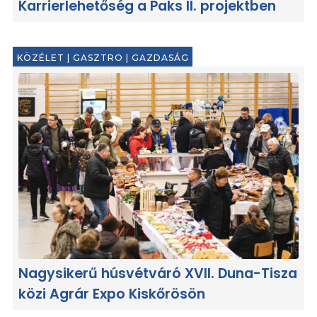
Karrierlehetőség a Paks II. projektben
KÖZÉLET
|
GASZTRO
|
GAZDASÁG
Nagysikerű húsvétváró XVII. Duna-Tisza
közi Agrár Expo Kiskőrösön