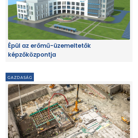
Épül az erőmű-üzemeltetők
képzőközpontja
GAZDASÁG