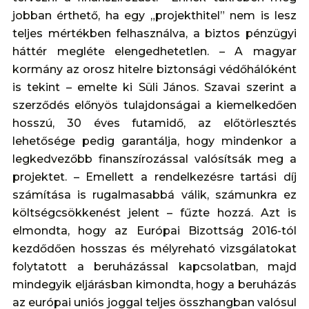
jobban érthető, ha egy „projekthitel” nem is lesz
teljes mértékben felhasználva, a biztos pénzügyi
háttér megléte elengedhetetlen. – A magyar
kormány az orosz hitelre biztonsági védőhálóként
is tekint – emelte ki Süli János. Szavai szerint a
szerződés előnyös tulajdonságai a kiemelkedően
hosszú, 30 éves futamidő, az előtörlesztés
lehetősége pedig garantálja, hogy mindenkor a
legkedvezőbb finanszírozással valósítsák meg a
projektet. – Emellett a rendelkezésre tartási díj
számítása is rugalmasabbá válik, számunkra ez
költségcsökkenést jelent – fűzte hozzá. Azt is
elmondta, hogy az Európai Bizottság 2016-tól
kezdődően hosszas és mélyreható vizsgálatokat
folytatott a beruházással kapcsolatban, majd
mindegyik eljárásban kimondta, hogy a beruházás
az európai uniós joggal teljes összhangban valósul