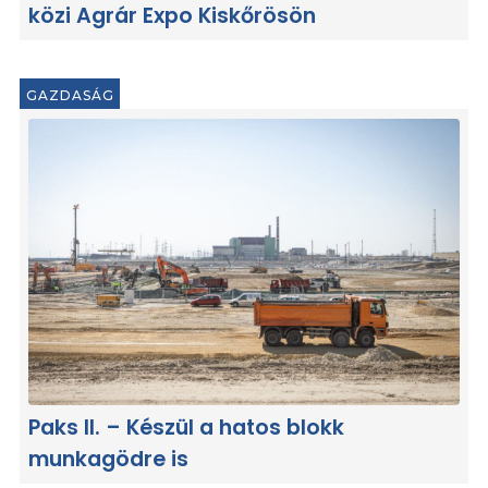
közi Agrár Expo Kiskőrösön
GAZDASÁG
Paks II. – Készül a hatos blokk
munkagödre is