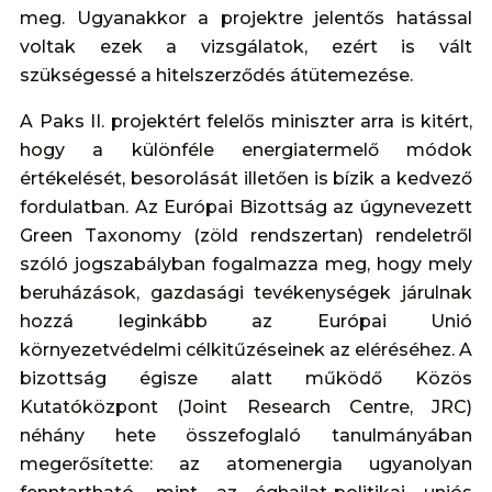
meg. Ugyanakkor a projektre jelentős hatással
voltak ezek a vizsgálatok, ezért is vált
szükségessé a hitelszerződés átütemezése.
A Paks II. projektért felelős miniszter arra is kitért,
hogy a különféle energiatermelő módok
értékelését, besorolását illetően is bízik a kedvező
fordulatban. Az Európai Bizottság az úgynevezett
Green Taxonomy (zöld rendszertan) rendeletről
szóló jogszabályban fogalmazza meg, hogy mely
beruházások, gazdasági tevékenységek járulnak
hozzá leginkább az Európai Unió
környezetvédelmi célkitűzéseinek az eléréséhez. A
bizottság égisze alatt működő Közös
Kutatóközpont (Joint Research Centre, JRC)
néhány hete összefoglaló tanulmányában
megerősítette: az atomenergia ugyanolyan