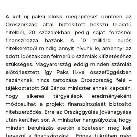
A két új paksi blokk megépítését döntően az
Oroszország által biztosított hosszú lejáratú
hitelből, 20 százalékban pedig saját forrásból
finanszírozza hazánk. A 10 milliárd eurós
hitelkeretből mindig annyit hívunk le, amennyi az
adott időszakban felmerülő számlák kifizetéséhez
szükséges. Magyarország eddig minden számlát
előtörlesztett, így Paks II.-vel összefüggésben
hazánknak nincs tartozása Oroszország felé –
tájékoztatott Süli János miniszter annak kapcsán,
hogy sikeres tárgyalások eredményeként
módosulhat a projekt finanszírozását biztosító
hitelszerződés. Erre az Országgyűlés jóváhagyása
után kerülhet sor. A miniszter hangsúlyozta, hogy
minden beruházás esetén előzetesen meg kell
tervezni a finanszírozást. Ennek tükrében még