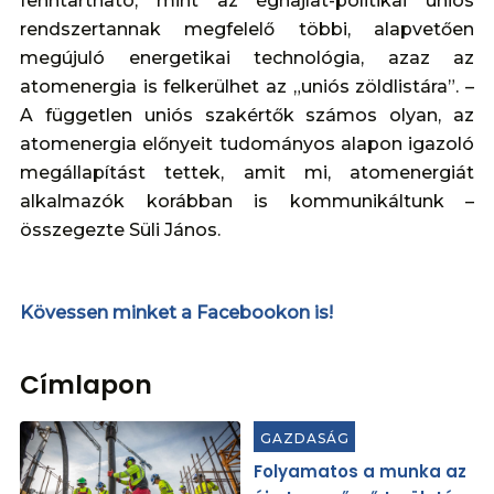
fenntartható, mint az éghajlat-politikai uniós
rendszertannak megfelelő többi, alapvetően
megújuló energetikai technológia, azaz az
atomenergia is felkerülhet az „uniós zöldlistára”. –
A független uniós szakértők számos olyan, az
atomenergia előnyeit tudományos alapon igazoló
megállapítást tettek, amit mi, atomenergiát
alkalmazók korábban is kommunikáltunk –
összegezte Süli János.
Kövessen minket a Facebookon is!
Címlapon
GAZDASÁG
Folyamatos a munka az