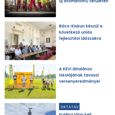
új atomerőmű területén
Bács-Kiskun készül a
következő uniós
fejlesztési időszakra
A KEVI általános
iskolájának tavaszi
versenyeredményei
OKTATÁS
Erdélyt látni kell