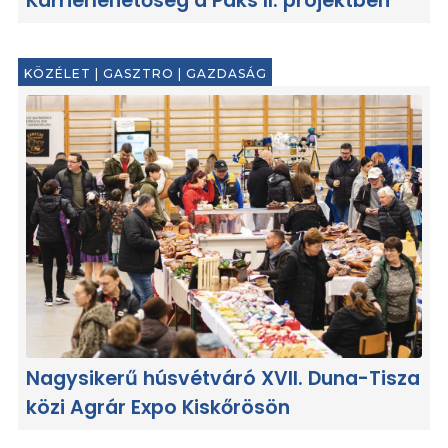
Karrierlehetőség a Paks II. projektben
KÖZÉLET
|
GASZTRO
|
GAZDASÁG
Nagysikerű húsvétváró XVII. Duna-Tisza
közi Agrár Expo Kiskőrösön