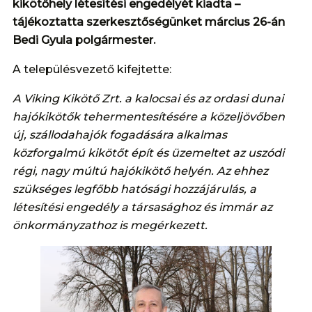
kikötőhely létesítési engedélyét kiadta –
tájékoztatta szerkesztőségünket március 26-án
Bedi Gyula polgármester.
A településvezető kifejtette:
A Viking Kikötő Zrt. a kalocsai és az ordasi dunai
hajókikötők tehermentesítésére a közeljövőben
új, szállodahajók fogadására alkalmas
közforgalmú kikötőt épít és üzemeltet az uszódi
régi, nagy múltú hajókikötő helyén. Az ehhez
szükséges legfőbb hatósági hozzájárulás, a
létesítési engedély a társasághoz és immár az
önkormányzathoz is megérkezett.