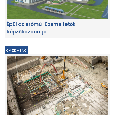
Épül az erőmű-üzemeltetők
képzőközpontja
GAZDASÁG