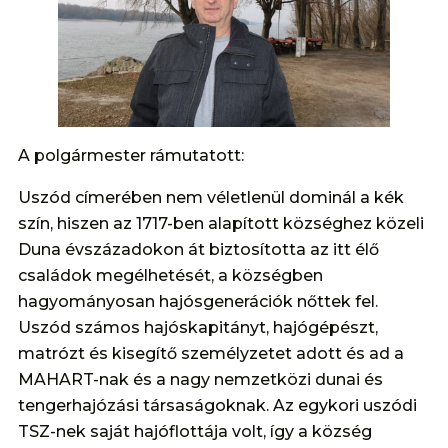
A polgármester rámutatott:
Uszód címerében nem véletlenül dominál a kék
szín, hiszen az 1717-ben alapított községhez közeli
Duna évszázadokon át biztosította az itt élő
családok megélhetését, a községben
hagyományosan hajósgenerációk nőttek fel.
Uszód számos hajóskapitányt, hajógépészt,
matrózt és kisegítő személyzetet adott és ad a
MAHART-nak és a nagy nemzetközi dunai és
tengerhajózási társaságoknak. Az egykori uszódi
TSZ-nek saját hajóflottája volt, így a község