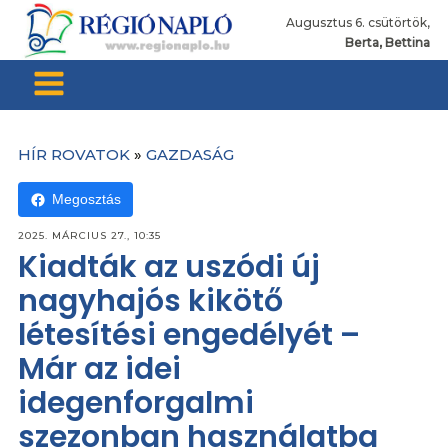
Augusztus 6. csütörtök,
Berta, Bettina
HÍR ROVATOK
»
GAZDASÁG
Megosztás
2025. MÁRCIUS 27., 10:35
Kiadták az uszódi új
nagyhajós kikötő
létesítési engedélyét –
Már az idei
idegenforgalmi
szezonban használatba