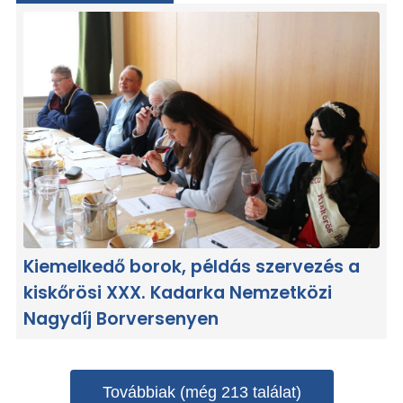
Kiemelkedő borok, példás szervezés a
kiskőrösi XXX. Kadarka Nemzetközi
Nagydíj Borversenyen
Továbbiak (még 213 találat)