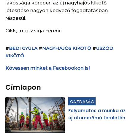
lakossága körében az új nagyhajós kikötő
létesítése nagyon kedvező fogadtatásban
részesül.
Cikk, fotó: Zsiga Ferenc
#
BEDI GYULA
#
NAGYHAJÓS KIKÖTŐ
#
USZÓD
KIKÖTŐ
Kövessen minket a Facebookon is!
Címlapon
GAZDASÁG
Folyamatos a munka az
új atomerőmű területén