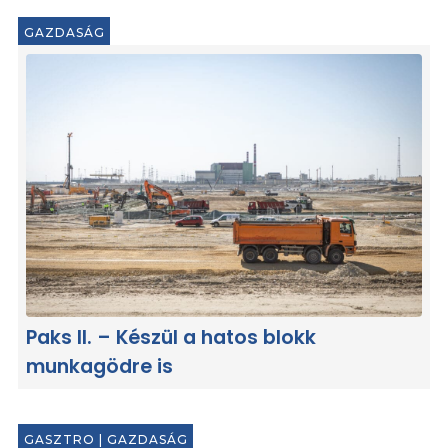
GAZDASÁG
Paks II. – Készül a hatos blokk
munkagödre is
GASZTRO
|
GAZDASÁG