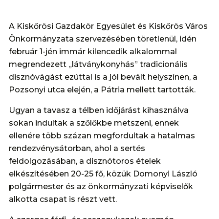
A Kiskőrösi Gazdakör Egyesület és Kiskőrös Város
Önkormányzata szervezésében töretlenül, idén
február 1-jén immár kilencedik alkalommal
megrendezett „látványkonyhás” tradicionális
disznóvágást ezúttal is a jól bevált helyszínen, a
Pozsonyi utca elején, a Pátria mellett tartották.
Ugyan a tavasz a télben időjárást kihasználva
sokan indultak a szőlőkbe metszeni, ennek
ellenére több százan megfordultak a hatalmas
rendezvénysátorban, ahol a sertés
feldolgozásában, a disznótoros ételek
elkészítésében 20-25 fő, közük Domonyi László
polgármester és az önkormányzati képviselők
alkotta csapat is részt vett.