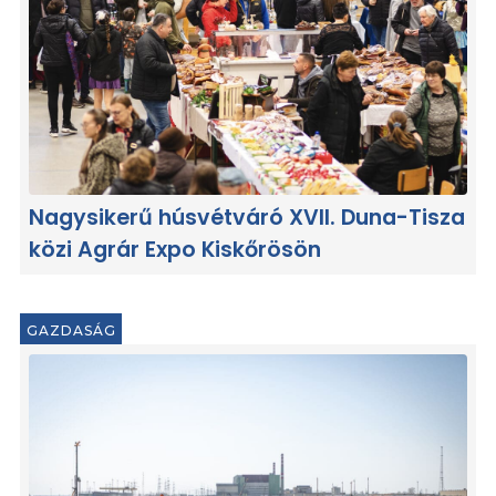
Nagysikerű húsvétváró XVII. Duna-Tisza
közi Agrár Expo Kiskőrösön
GAZDASÁG