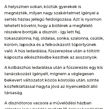
A helyszínen sokan, köztük gyerekek is
megnézték, milyen nagy szakértelmet igényel a
sertés házias jellegű feldolgozása. Azt is nyomon
lehetett követni, hogy a böllérek a megfelelő
részekre bontják a disznót - így lett fej,
tokaszalonna, háj, oldalas, sonka, szalonna, csülök,
köröm, lapocka és a felkockázott töpörtyűnek
való. A hús ledarálása, fűszerezése után a töltött
káposzta elkészítésébe kezdtek az asszonyok.
A kolbászhús ledarálása után a fűszerezés egy kis
tanácskozást igényelt, mígnem a véglegesen
bekevert változatot közös kóstolás után, szinte
közfelkiáltással hagyta jóvá az ínyencekből álló
társaság.
A disznótoros vacsora a művelődési házban