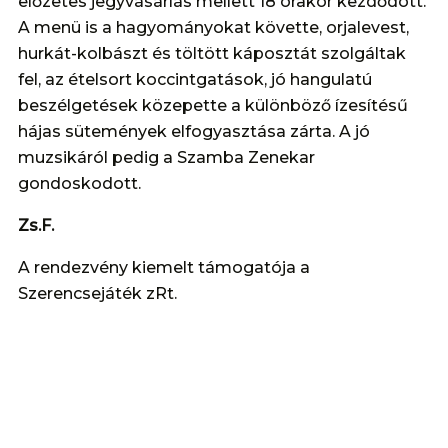
előzetes jegyvásárlás mellett 18 órakor kezdődött.
A menü is a hagyományokat követte, orjalevest,
hurkát-kolbászt és töltött káposztát szolgáltak
fel, az ételsort koccintgatások, jó hangulatú
beszélgetések közepette a különböző ízesítésű
hájas sütemények elfogyasztása zárta. A jó
muzsikáról pedig a Szamba Zenekar
gondoskodott.
Zs.F.
A rendezvény kiemelt támogatója a
Szerencsejáték zRt.