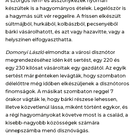
A szorgos férfi- és asszonykezek nyomán
készültek is a hagyományos ételek. Legelőször is
a hagymás sült vér reggelire. A frissen elkészült
sültmájból, hurkából, kolbászból, pecsenyéből
bárki vásárolhatott, és azt vagy hazavitte, vagy a
helyszínen elfogyaszthatta.
Domonyi László
elmondta: a városi disznótor
megrendezéséhez idén két sertést, egy 220 és
egy 230 kilósat vásároltak egy gazdától. Az egyik
sertést már pénteken levágták, hogy szombaton
délelőttre még időben elkészüljenek a disznótoros
finomságok. A másikat szombaton reggel 7
órakor vágták le, hogy bárki részese lehessen,
illetve közvetlenül lássa, miként történt egykor, és
a régi hagyományokat követve most is a család, a
kisebb-nagyobb közösségek számára
ünnepszámba menő disznóvágás.