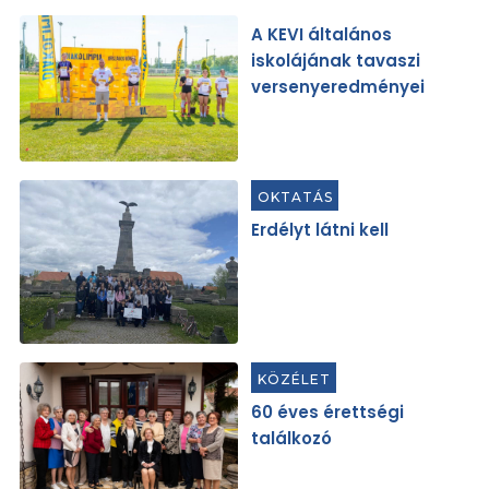
A KEVI általános
iskolájának tavaszi
versenyeredményei
OKTATÁS
Erdélyt látni kell
KÖZÉLET
60 éves érettségi
találkozó