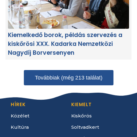
Kiemelkedő borok, példás szervezés a
kiskőrösi XXX. Kadarka Nemzetközi
Nagydíj Borversenyen
Továbbiak (még 213 találat)
HÍREK
KIEMELT
Közélet
Kiskőrös
Kultúra
Soltvadkert