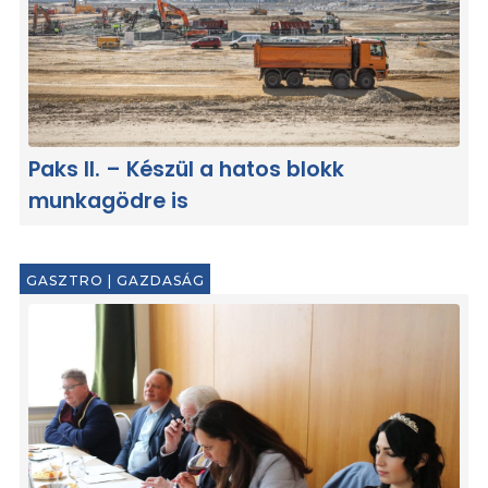
Paks II. – Készül a hatos blokk
munkagödre is
GASZTRO
|
GAZDASÁG