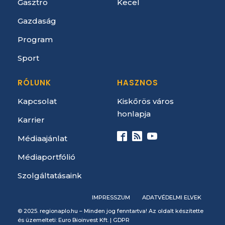
Gasztro
Kecel
Gazdaság
Program
Sport
RÓLUNK
HASZNOS
Kapcsolat
Kiskőrös város
honlapja
Karrier
Médiaajánlat
Médiaportfólió
Szolgáltatásaink
IMPRESSZUM
ADATVÉDELMI ELVEK
© 2025. regionaplo.hu – Minden jog fenntartva! Az oldalt készítette
és üzemelteti: Euro Bioinvest Kft. |
GDPR