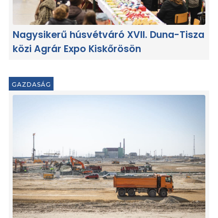
Nagysikerű húsvétváró XVII. Duna-Tisza
közi Agrár Expo Kiskőrösön
GAZDASÁG