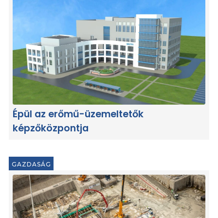
Épül az erőmű-üzemeltetők
képzőközpontja
GAZDASÁG