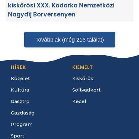
kiskőrösi XXX. Kadarka Nemzetközi
Nagydíj Borversenyen
Továbbiak (még 213 találat)
HÍREK
KIEMELT
Közélet
Kiskőrös
Kultúra
Soltvadkert
Gasztro
Kecel
Gazdaság
Program
Sport