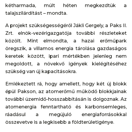
kétharmada, múlt héten megkezdtük a
talajszilárdítást – mondta.
A projekt szükségességéről Jákli Gergely, a Paks II.
Zrt. elnök-vezérigazgatója további részleteket
közölt. Mint elmondta, a hazai erőműpark
öregszik, a villamos energia tárolása gazdaságos
keretek között, ipari mértékben jelenleg nem
megoldott, a növekvő igények kielégítéséhez
szükség van új kapacitásokra.
Emlékeztett rá, hogy amellett, hogy két új blokk
épül Pakson, az atomerőmű működő blokkjainak
további üzemidő-hosszabbításán is dolgoznak. Az
atomenergia fenntartható és karbonsemleges,
ráadásul a megújuló energiaforrásokkal
összevetve is a legkisebb a földterületigénye.