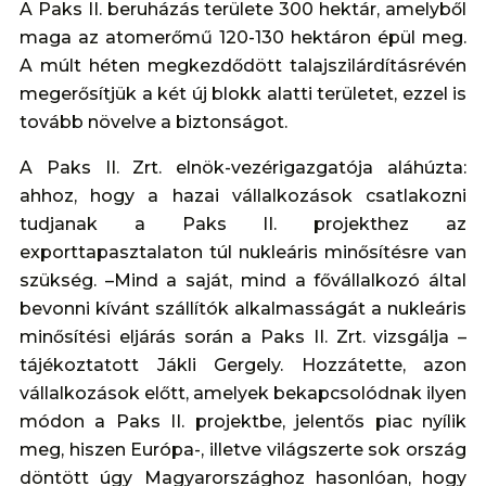
A Paks II. beruházás területe 300 hektár, amelyből
maga az atomerőmű 120-130 hektáron épül meg.
A múlt héten megkezdődött talajszilárdításrévén
megerősítjük a két új blokk alatti területet, ezzel is
tovább növelve a biztonságot.
A Paks II. Zrt. elnök-vezérigazgatója aláhúzta:
ahhoz, hogy a hazai vállalkozások csatlakozni
tudjanak a Paks II. projekthez az
exporttapasztalaton túl nukleáris minősítésre van
szükség. –Mind a saját, mind a fővállalkozó által
bevonni kívánt szállítók alkalmasságát a nukleáris
minősítési eljárás során a Paks II. Zrt. vizsgálja –
tájékoztatott Jákli Gergely. Hozzátette, azon
vállalkozások előtt, amelyek bekapcsolódnak ilyen
módon a Paks II. projektbe, jelentős piac nyílik
meg, hiszen Európa-, illetve világszerte sok ország
döntött úgy Magyarországhoz hasonlóan, hogy