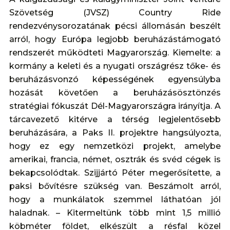
Szövetség (JVSZ) Country Ride
rendezvénysorozatának pécsi állomásán beszélt
arról, hogy Európa legjobb beruházástámogató
rendszerét működteti Magyarország. Kiemelte: a
kormány a keleti és a nyugati országrész tőke- és
beruházásvonzó képességének egyensúlyba
hozását követően a beruházásösztönzés
stratégiai fókuszát Dél-Magyarországra irányítja. A
tárcavezető kitérve a térség legjelentősebb
beruházására, a Paks II. projektre hangsúlyozta,
hogy ez egy nemzetközi projekt, amelybe
amerikai, francia, német, osztrák és svéd cégek is
bekapcsolódtak. Szijjártó Péter megerősítette, a
paksi bővítésre szükség van. Beszámolt arról,
hogy a munkálatok szemmel láthatóan jól
haladnak. – Kitermeltünk több mint 1,5 millió
köbméter földet, elkészült a résfal közel