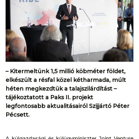
– Kitermeltünk 1,5 millió köbméter földet,
elkészült a résfal közel kétharmada, múlt
héten megkezdtük a talajszilárdítást –
tájékoztatott a Paks II. projekt
legfontosabb aktualitásairól Szijjártó Péter
Pécsett.
A külgazdasági és külügyminiszter Joint Venture