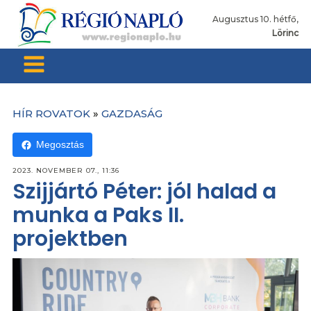
Augusztus 10. hétfő,
Lörinc
HÍR ROVATOK
»
GAZDASÁG
Megosztás
2023. NOVEMBER 07., 11:36
Szijjártó Péter: jól halad a
munka a Paks II.
projektben